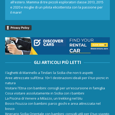
all'estero. Mamma di tre piccoli esploratori classe 2013, 2015
e 2020 e moglie di un pilota elicotterista con la passione per
il mare!
GLI ARTICOLI PIÙ LETTI
I laghetti di Marinello a Tindari: la Sicilia che non ti aspetti
Aree attrezzate sull’Etna: 10+1 destinazioni ideali per il tuo picnic in
natura
Visitare l'Etna con bambini: consigli per un'escursione in famiglia
Cosa visitare assolutamente in Sicilia con i bambini
La Piscina di Venere a Milazzo, un trekking nel blu
Bosco Ficuzza con bambini: parco giochi e area attrezzata nel
bosco
Itinerario Sicilia Orientale con bambini: consigli utili per il tuo viaggio