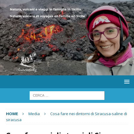
HOME
Media
Cosa fare nei dintorni di Siracusa-saline di
siracusa