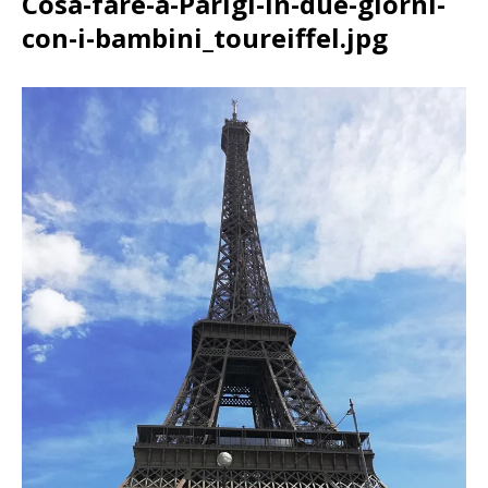
Cosa-fare-a-Parigi-in-due-giorni-
con-i-bambini_toureiffel.jpg