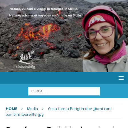
HOME
Media
Cosa-fare-a-Parigi-in-due-giorni-con-i-
bambini_toureiffel.jpg