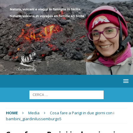
HOME
Media
Cosa fare a Parigi in due giorni con i
bambini_giardinilussemburgo5