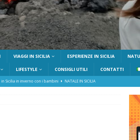
I
VIAGGI IN SICILIA
ESPERIENZE IN SICILIA
NATUR
LIFESTYLE
CONSIGLI UTILI
CONTATTI
 in Sicilia in inverno con i bambini
NATALE IN SICILIA
tania con i bambini: itinerari e consigli utili
GITE FUORI PORTA
Catafurco con bambini: guida completa su come arrivare,
 FUORI PORTA
a Pantelleria: dammusi vista mare e resort immersi nella natura