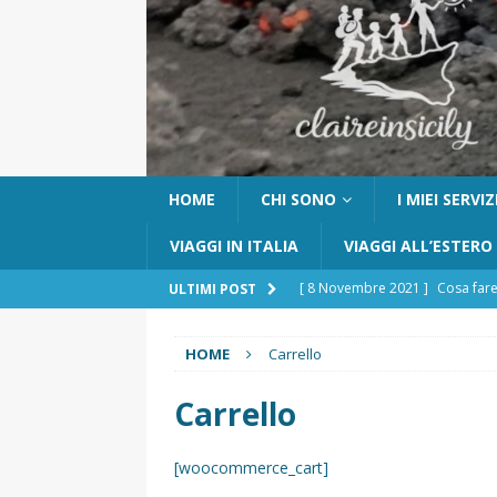
HOME
CHI SONO
I MIEI SERVIZ
VIAGGI IN ITALIA
VIAGGI ALL’ESTERO
[ 8 Novembre 2021 ]
Cosa fare
ULTIMI POST
[ 24 Ottobre 2017 ]
Visitare Ca
HOME
Carrello
[ 6 Maggio 2026 ]
Cascate del 
percorso e consigli utili
GITE
Carrello
[ 5 Marzo 2026 ]
Dove dormire 
[woocommerce_cart]
DOVE DORMIRE