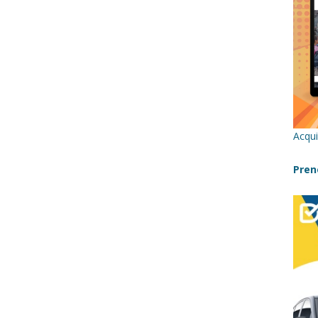
re un viaggio in Sicilia con i bambini (senza stress)
CONSIGLI
 Bivacchi sull’Etna: Guida Completa per Famiglie
SENTIERI,
C
icilia con bambini: itinerari imperdibili (+ consigli utili)- Parte 1
Acqui
a con i bambini in Sicilia, dove andare?
FATTORIE
Pren
a Fiumara d’Arte con i bambini, quando la natura incontra l’arte
Sicilia con i bambini: mare, attività e tour a prova di famiglia