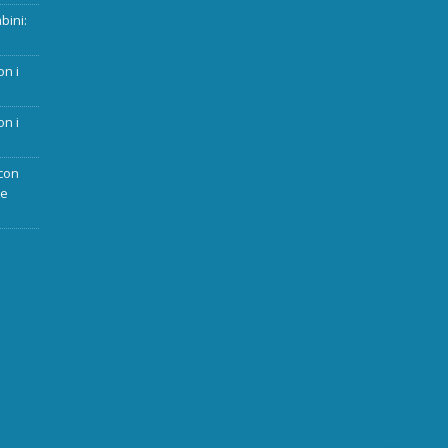
bini:
on i
on i
con
ue