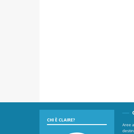
CHI È CLAIRE?
Aree a
destina