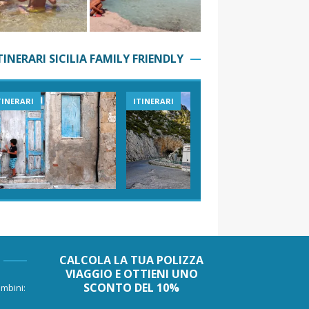
TINERARI SICILIA FAMILY FRIENDLY
TINERARI
ITINERARI
VIAGGI I
CALCOLA LA TUA POLIZZA
VIAGGIO E OTTIENI UNO
SCONTO DEL 10%
mbini: