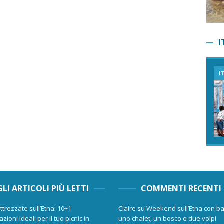
I
I
GLI ARTICOLI PIÙ LETTI
COMMENTI RECENTI
ttrezzate sull’Etna: 10+1
Claire
su
Weekend sull’Etna con ba
zioni ideali per il tuo picnic in
uno chalet, un bosco e due volpi