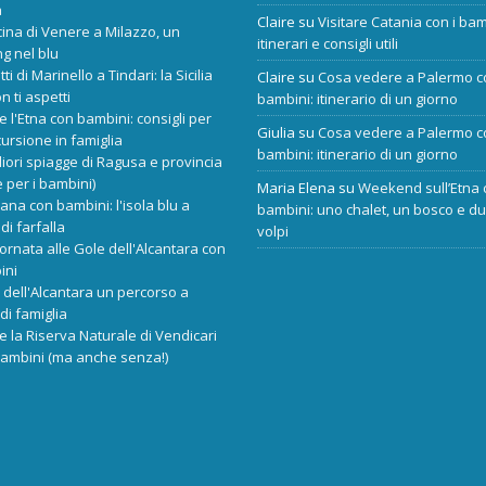
a
Claire
su
Visitare Catania con i bam
cina di Venere a Milazzo, un
itinerari e consigli utili
ng nel blu
tti di Marinello a Tindari: la Sicilia
Claire
su
Cosa vedere a Palermo c
n ti aspetti
bambini: itinerario di un giorno
re l'Etna con bambini: consigli per
Giulia
su
Cosa vedere a Palermo c
ursione in famiglia
bambini: itinerario di un giorno
liori spiagge di Ragusa e provincia
 per i bambini)
Maria Elena
su
Weekend sull’Etna 
ana con bambini: l'isola blu a
bambini: uno chalet, un bosco e d
di farfalla
volpi
ornata alle Gole dell'Alcantara con
ini
dell'Alcantara un percorso a
di famiglia
re la Riserva Naturale di Vendicari
bambini (ma anche senza!)