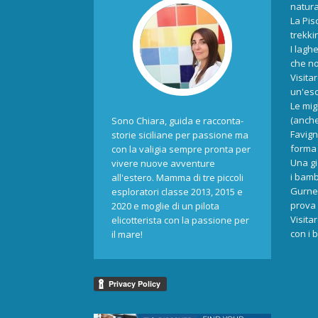
natur
La Pis
trekki
I laghe
che no
Visita
un'esc
Le mig
(anche
Sono Chiara, guida e racconta-
Favign
storie siciliane per passione ma
forma 
con la valigia sempre pronta per
Una gi
vivere nuove avventure
i bamb
all'estero. Mamma di tre piccoli
Gurne 
esploratori classe 2013, 2015 e
prova 
2020 e moglie di un pilota
Visita
elicotterista con la passione per
con i 
il mare!