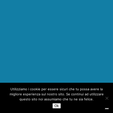
Utilizziamo i cookie per essere sicuri che tu possa avere la
1
migliore esperienza sul nostro sito. Se continui ad utilizzare
questo sito noi assumiamo che tu ne sia felice.
Ok
Copyright © 2026 | MH Magazine WordPress Theme by
MH Themes