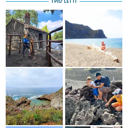
I PIU’ LETTI