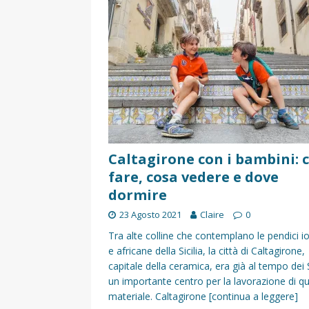
[ 17 Dicembre 2025 ]
Organizza
UTILI
[ 14 Settembre 2025 ]
Rifugi e
PARCHI NATURALI E AREE PICNI
[ 2 Aprile 2025 ]
Escursioni in S
VIAGGI IN SICILIA
[ 17 Settembre 2023 ]
Vendemmi
Caltagirone con i bambini: 
fare, cosa vedere e dove
DIDATTICHE
dormire
[ 19 Gennaio 2023 ]
Visitare l
23 Agosto 2021
Claire
0
VIAGGI IN SICILIA
Tra alte colline che contemplano le pendici i
[ 20 Marzo 2022 ]
Cosa fare in 
e africane della Sicilia, la città di Caltagirone,
capitale della ceramica, era già al tempo dei S
VIAGGI IN SICILIA
un importante centro per la lavorazione di q
materiale. Caltagirone
[continua a leggere]