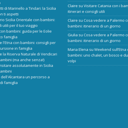
a
Claire
su
Visitare Catania con i bam
tti di Marinello a Tindari: la Sicilia
itinerari e consigli utili
n ti aspetti
ario Sicilia Orientale con bambini:
Claire
su
Cosa vedere a Palermo c
i utili per il tuo viaggio
bambini: itinerario di un giorno
 con bambini: guida per le Eolie
Giulia
su
Cosa vedere a Palermo c
o famiglia
bambini: itinerario di un giorno
re l'Etna con bambini: consigli per
ursione in famiglia
Maria Elena
su
Weekend sull’Etna 
re la Riserva Naturale di Vendicari
bambini: uno chalet, un bosco e d
bambini (ma anche senza!)
volpi
isitare assolutamente in Sicilia
bambini
dell'Alcantara un percorso a
di famiglia