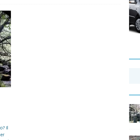
o? Il
ter