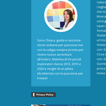
natur
I laghe
che no
Itiner
consigl
Lipari
format
Visita
un'esc
Sono Chiara, guida e racconta-
Visita
storie siciliane per passione ma
con i 
con la valigia sempre pronta per
Cosa v
vivere nuove avventure
con i 
all'estero. Mamma di tre piccoli
Gurne 
esploratori classe 2013, 2015 e
prova 
2020 e moglie di un pilota
Home
elicotterista con la passione per
il mare!