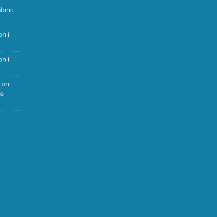
bini:
on i
on i
con
ue