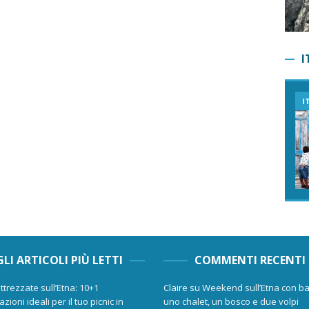
I
I
GLI ARTICOLI PIÙ LETTI
COMMENTI RECENTI
ttrezzate sull’Etna: 10+1
Claire
su
Weekend sull’Etna con ba
zioni ideali per il tuo picnic in
uno chalet, un bosco e due volpi