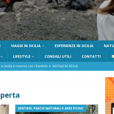
I
VIAGGI IN SICILIA
ESPERIENZE IN SICILIA
NATUR
LIFESTYLE
CONSIGLI UTILI
CONTATTI
 in Sicilia in inverno con i bambini
NATALE IN SICILIA
tania con i bambini: itinerari e consigli utili
GITE FUORI PORTA
Catafurco con bambini: guida completa su come arrivare,
 FUORI PORTA
aperta
a Pantelleria: dammusi vista mare e resort immersi nella natura
SENTIERI, PARCHI NATURALI E AREE PICNIC