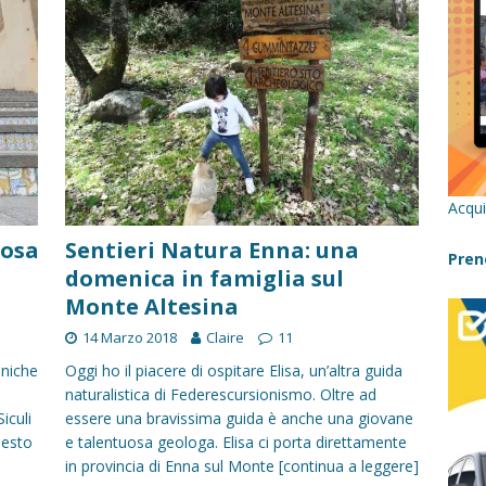
re un viaggio in Sicilia con i bambini (senza stress)
CONSIGLI
 Bivacchi sull’Etna: Guida Completa per Famiglie
SENTIERI,
C
icilia con bambini: itinerari imperdibili (+ consigli utili)- Parte 1
Acqui
a con i bambini in Sicilia, dove andare?
FATTORIE
cosa
Sentieri Natura Enna: una
Pren
domenica in famiglia sul
Monte Altesina
a Fiumara d’Arte con i bambini, quando la natura incontra l’arte
14 Marzo 2018
Claire
11
oniche
Oggi ho il piacere di ospitare Elisa, un’altra guida
Sicilia con i bambini: mare, attività e tour a prova di famiglia
naturalistica di Federescursionismo. Oltre ad
iculi
essere una bravissima guida è anche una giovane
uesto
e talentuosa geologa. Elisa ci porta direttamente
in provincia di Enna sul Monte
[continua a leggere]