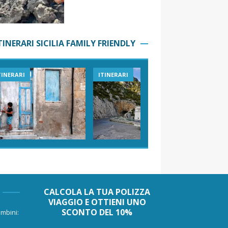
TINERARI SICILIA FAMILY FRIENDLY
TINERARI
ITINERARI
VIAGGI I
CALCOLA LA TUA POLIZZA
VIAGGIO E OTTIENI UNO
SCONTO DEL 10%
mbini: