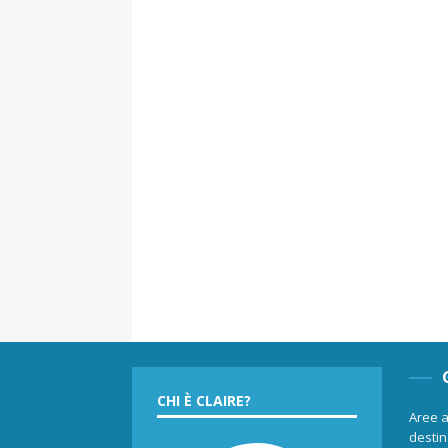
CHI È CLAIRE?
Aree a
destina