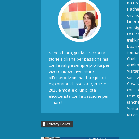
natur
I laghe
che no
Itiner
consigl
La Pis
trekki
Lipari
format
Sono Chiara, guida e racconta-
Chalet
storie siciliane per passione ma
quali 
con la valigia sempre pronta per
Visita
vivere nuove avventure
con i 
all'estero. Mamma di tre piccoli
Cosa v
esploratori classe 2013, 2015 e
con i 
2020 e moglie di un pilota
Le mig
elicotterista con la passione per
(anche
il mare!
Visita
un'esc