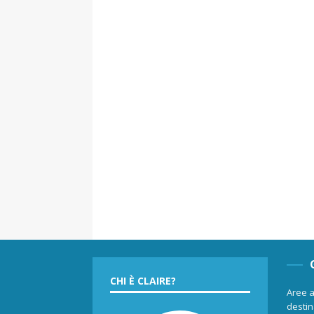
CHI È CLAIRE?
Aree a
destina