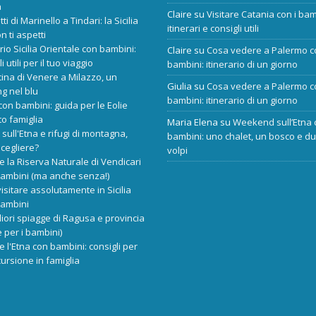
a
Claire
su
Visitare Catania con i bam
tti di Marinello a Tindari: la Sicilia
itinerari e consigli utili
n ti aspetti
ario Sicilia Orientale con bambini:
Claire
su
Cosa vedere a Palermo c
i utili per il tuo viaggio
bambini: itinerario di un giorno
cina di Venere a Milazzo, un
Giulia
su
Cosa vedere a Palermo c
ng nel blu
bambini: itinerario di un giorno
 con bambini: guida per le Eolie
o famiglia
Maria Elena
su
Weekend sull’Etna 
 sull'Etna e rifugi di montagna,
bambini: uno chalet, un bosco e d
scegliere?
volpi
re la Riserva Naturale di Vendicari
bambini (ma anche senza!)
isitare assolutamente in Sicilia
bambini
liori spiagge di Ragusa e provincia
 per i bambini)
re l'Etna con bambini: consigli per
ursione in famiglia