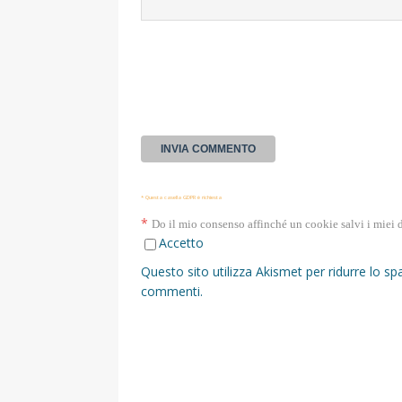
* Questa casella GDPR è richiesta
*
Do il mio consenso affinché un cookie salvi i miei 
Accetto
Questo sito utilizza Akismet per ridurre lo s
commenti
.