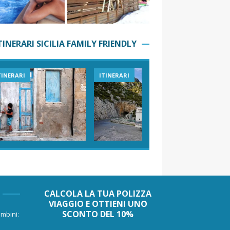
TINERARI SICILIA FAMILY FRIENDLY
TINERARI
ITINERARI
VIAGGI I
CALCOLA LA TUA POLIZZA
VIAGGIO E OTTIENI UNO
SCONTO DEL 10%
mbini: