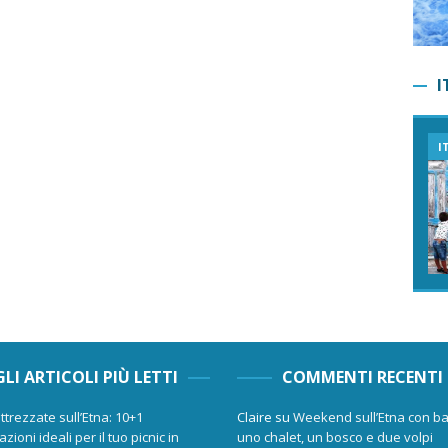
I
I
GLI ARTICOLI PIÙ LETTI
COMMENTI RECENTI
ttrezzate sull’Etna: 10+1
Claire
su
Weekend sull’Etna con ba
zioni ideali per il tuo picnic in
uno chalet, un bosco e due volpi