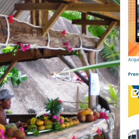
re un viaggio in Sicilia con i bambini (senza stress)
CONSIGLI
 Bivacchi sull’Etna: Guida Completa per Famiglie
SENTIERI,
C
icilia con bambini: itinerari imperdibili (+ consigli utili)- Parte 1
Acqui
a con i bambini in Sicilia, dove andare?
FATTORIE
Pren
a Fiumara d’Arte con i bambini, quando la natura incontra l’arte
Sicilia con i bambini: mare, attività e tour a prova di famiglia