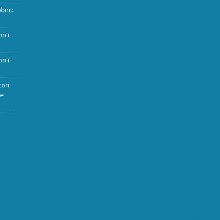
bini:
on i
on i
con
ue