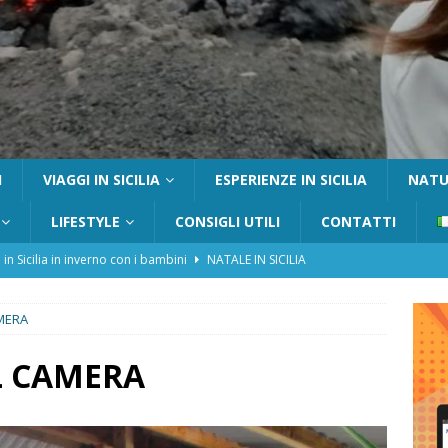
I
VIAGGI IN SICILIA
ESPERIENZE IN SICILIA
NATUR
LIFESTYLE
CONSIGLI UTILI
CONTATTI
 in Sicilia in inverno con i bambini
NATALE IN SICILIA
tania con i bambini: itinerari e consigli utili
GITE FUORI PORTA
MERA
Catafurco con bambini: guida completa su come arrivare,
 FUORI PORTA
L CAMERA
a Pantelleria: dammusi vista mare e resort immersi nella natura