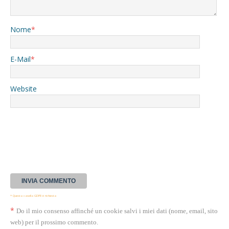
Nome
*
E-Mail
*
Website
* Questa casella GDPR è richiesta
*
Do il mio consenso affinché un cookie salvi i miei dati (nome, email, sito
web) per il prossimo commento.