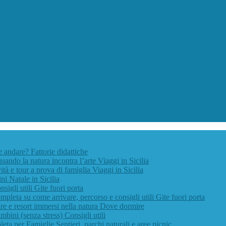
ve andare?
Fattorie didattiche
quando la natura incontra l’arte
Viaggi in Sicilia
vità e tour a prova di famiglia
Viaggi in Sicilia
ini
Natale in Sicilia
nsigli utili
Gite fuori porta
pleta su come arrivare, percorso e consigli utili
Gite fuori porta
e e resort immersi nella natura
Dove dormire
ambini (senza stress)
Consigli utili
leta per Famiglie
Sentieri, parchi naturali e aree picnic