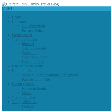
MENU
Home
Chi sono
Collaborazioni
Privacy Policy
I miei servizi
Viaggi in Sicilia
Itinerari
Gite fuori porta
Weekend
Vacanze al mare
Dove dormire
Esperienze in Sicilia
Natura in Sicilia
Sentieri, parchi naturali e aree picnic
Fattorie didattiche
Eventi e Musei
Natale in Sicilia
Musei
Viaggi in Italia
Viaggi all’estero
Francia
Germania