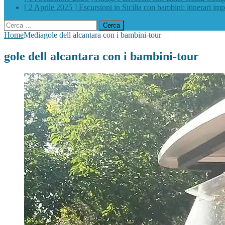
[ 2 Aprile 2025 ]
Escursioni in Sicilia con bambini: itinerari impe
Ricerca
per:
Home
Media
gole dell alcantara con i bambini-tour
gole dell alcantara con i bambini-tour