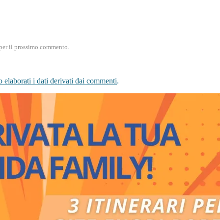
) per il prossimo commento.
elaborati i dati derivati dai commenti
.