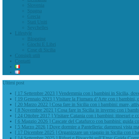
Slovenia
Spagna
Grecia
Stati Uniti
Seychelles
Lifestyle
Blogging
Giochi E Libri
Cose di Sicilia
Consigli utili
Contatti
Ultimi post
[ 17 Settembre 2023 ]
Vendemmia con i bambini in Sicilia, do
[ 19 Gennaio 2023 ]
Visitare la Fiumara d’Arte con i bambini, 
[ 20 Marzo 2022 ]
Cosa fare in Sicilia con i bambini: mare, atti
[ 8 Novembre 2021 ]
Cosa fare in Sicilia in inverno con i bamb
[ 24 Ottobre 2017 ]
Visitare Catania con i bambini: itinerari e co
[ 6 Maggio 2026 ]
Cascate del Catafurco con bambini: guida com
[ 5 Marzo 2026 ]
Dove dormire a Pantelleria: dammusi vista mar
[ 17 Dicembre 2025 ]
Organizzare un viaggio in Sicilia con i b
[ 14 Settembre 2025 ]
Rifugi e Bivacchi sull’Etna: Guida Comp