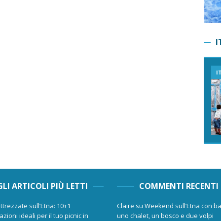
I
I
GLI ARTICOLI PIÙ LETTI
COMMENTI RECENTI
ttrezzate sull’Etna: 10+1
Claire
su
Weekend sull’Etna con ba
zioni ideali per il tuo picnic in
uno chalet, un bosco e due volpi