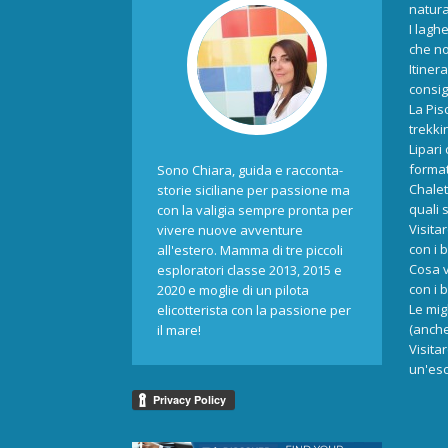
natur
I laghe
che no
Itiner
consigl
La Pis
trekki
Lipari
format
Sono Chiara, guida e racconta-
Chalet
storie siciliane per passione ma
quali 
con la valigia sempre pronta per
Visita
vivere nuove avventure
con i 
all'estero. Mamma di tre piccoli
Cosa v
esploratori classe 2013, 2015 e
con i 
2020 e moglie di un pilota
Le mig
elicotterista con la passione per
(anche
il mare!
Visita
un'esc