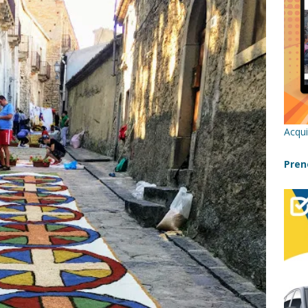
re un viaggio in Sicilia con i bambini (senza stress)
CONSIGLI
 Bivacchi sull’Etna: Guida Completa per Famiglie
SENTIERI,
C
icilia con bambini: itinerari imperdibili (+ consigli utili)- Parte 1
Acqui
a con i bambini in Sicilia, dove andare?
FATTORIE
Pren
a Fiumara d’Arte con i bambini, quando la natura incontra l’arte
Sicilia con i bambini: mare, attività e tour a prova di famiglia