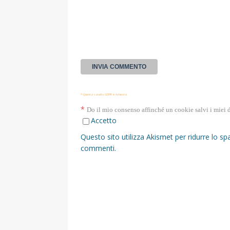
* Questa casella GDPR è richiesta
*
Do il mio consenso affinché un cookie salvi i miei 
Accetto
Questo sito utilizza Akismet per ridurre lo s
commenti
.