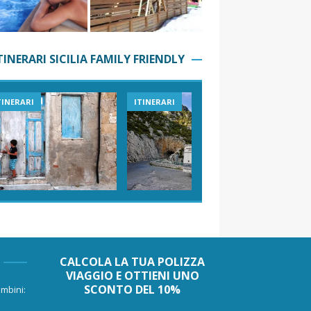
TINERARI SICILIA FAMILY FRIENDLY
TINERARI
ITINERARI
VIAGGI I
CALCOLA LA TUA POLIZZA
VIAGGIO E OTTIENI UNO
SCONTO DEL 10%
mbini: