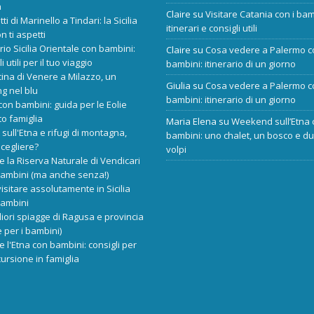
a
Claire
su
Visitare Catania con i bam
tti di Marinello a Tindari: la Sicilia
itinerari e consigli utili
n ti aspetti
ario Sicilia Orientale con bambini:
Claire
su
Cosa vedere a Palermo c
i utili per il tuo viaggio
bambini: itinerario di un giorno
cina di Venere a Milazzo, un
Giulia
su
Cosa vedere a Palermo c
ng nel blu
bambini: itinerario di un giorno
 con bambini: guida per le Eolie
o famiglia
Maria Elena
su
Weekend sull’Etna 
 sull'Etna e rifugi di montagna,
bambini: uno chalet, un bosco e d
scegliere?
volpi
re la Riserva Naturale di Vendicari
bambini (ma anche senza!)
isitare assolutamente in Sicilia
bambini
liori spiagge di Ragusa e provincia
 per i bambini)
re l'Etna con bambini: consigli per
ursione in famiglia