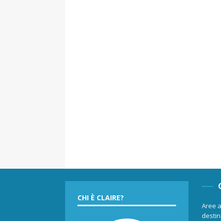
CHI È CLAIRE?
Aree a
destina