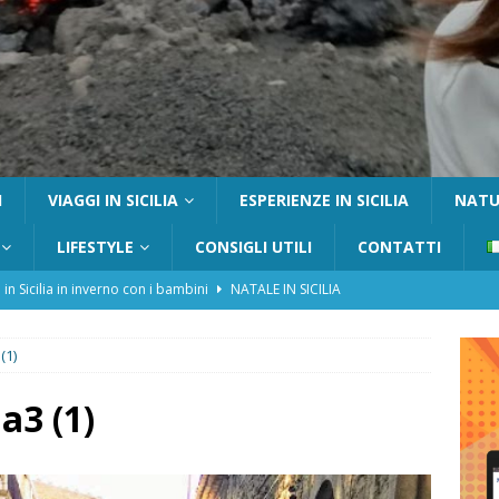
I
VIAGGI IN SICILIA
ESPERIENZE IN SICILIA
NATUR
LIFESTYLE
CONSIGLI UTILI
CONTATTI
 in Sicilia in inverno con i bambini
NATALE IN SICILIA
tania con i bambini: itinerari e consigli utili
GITE FUORI PORTA
(1)
Catafurco con bambini: guida completa su come arrivare,
 FUORI PORTA
a3 (1)
a Pantelleria: dammusi vista mare e resort immersi nella natura