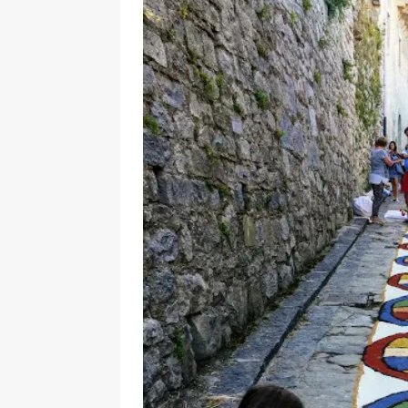
[ 17 Dicembre 2025 ]
Organizza
UTILI
[ 14 Settembre 2025 ]
Rifugi e
PARCHI NATURALI E AREE PICNI
[ 2 Aprile 2025 ]
Escursioni in S
VIAGGI IN SICILIA
[ 17 Settembre 2023 ]
Vendemmi
DIDATTICHE
[ 19 Gennaio 2023 ]
Visitare l
VIAGGI IN SICILIA
[ 20 Marzo 2022 ]
Cosa fare in 
VIAGGI IN SICILIA