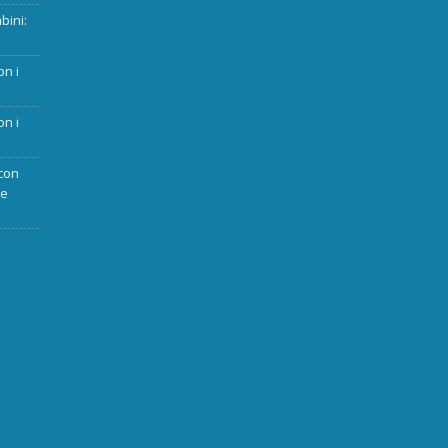
bini:
on i
on i
con
ue