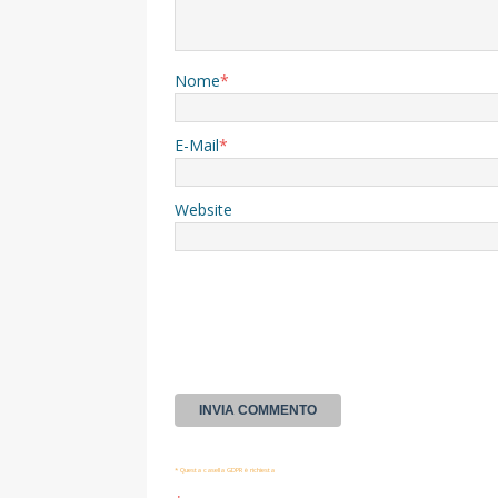
Nome
*
E-Mail
*
Website
* Questa casella GDPR è richiesta