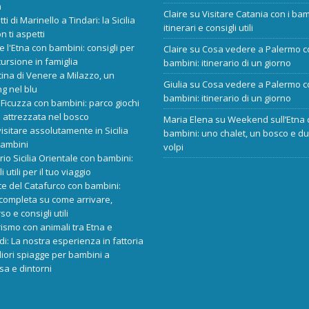
a
Claire
su
Visitare Catania con i bam
tti di Marinello a Tindari: la Sicilia
itinerari e consigli utili
n ti aspetti
re l'Etna con bambini: consigli per
Claire
su
Cosa vedere a Palermo c
ursione in famiglia
bambini: itinerario di un giorno
cina di Venere a Milazzo, un
Giulia
su
Cosa vedere a Palermo c
ng nel blu
bambini: itinerario di un giorno
Ficuzza con bambini: parco giochi
 attrezzata nel bosco
Maria Elena
su
Weekend sull’Etna 
isitare assolutamente in Sicilia
bambini: uno chalet, un bosco e d
bambini
volpi
ario Sicilia Orientale con bambini:
i utili per il tuo viaggio
e del Catafurco con bambini:
completa su come arrivare,
o e consigli utili
rismo con animali tra Etna e
i: La nostra esperienza in fattoria
liori spiagge per bambini a
sa e dintorni