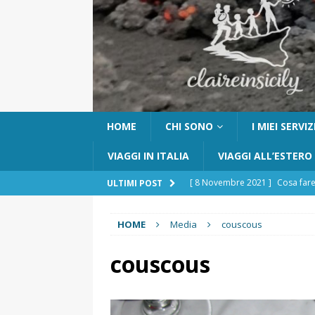
HOME
CHI SONO
I MIEI SERVIZ
VIAGGI IN ITALIA
VIAGGI ALL’ESTERO
[ 8 Novembre 2021 ]
Cosa fare
ULTIMI POST
[ 24 Ottobre 2017 ]
Visitare Ca
HOME
Media
couscous
[ 6 Maggio 2026 ]
Cascate del 
percorso e consigli utili
GITE
couscous
[ 5 Marzo 2026 ]
Dove dormire 
DOVE DORMIRE