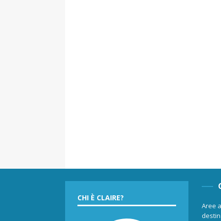
CHI È CLAIRE?
Aree a
destina