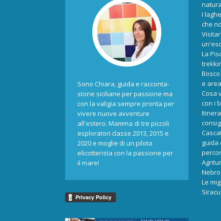
natur
I laghe
che no
Visita
un'esc
La Pis
trekki
Bosco 
e area
Sono Chiara, guida e racconta-
Cosa v
storie siciliane per passione ma
con i 
con la valigia sempre pronta per
Itiner
vivere nuove avventure
consigl
all'estero. Mamma di tre piccoli
Cascat
esploratori classe 2013, 2015 e
guida 
2020 e moglie di un pilota
percors
elicotterista con la passione per
Agritu
il mare!
Nebrod
Le mig
Siracu