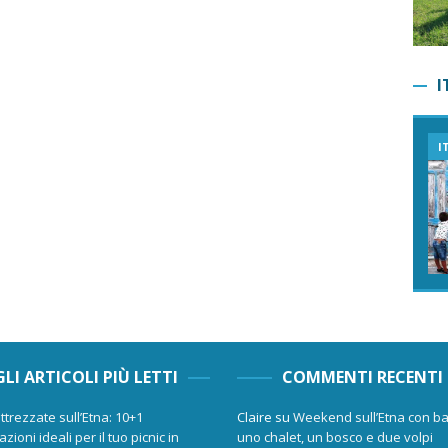
I
I
GLI ARTICOLI PIÙ LETTI
COMMENTI RECENTI
ttrezzate sull’Etna: 10+1
Claire
su
Weekend sull’Etna con ba
zioni ideali per il tuo picnic in
uno chalet, un bosco e due volpi