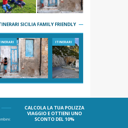
TINERARI SICILIA FAMILY FRIENDLY
TINERARI
ITINERARI
VIAGGI I
CALCOLA LA TUA POLIZZA
VIAGGIO E OTTIENI UNO
SCONTO DEL 10%
mbini: