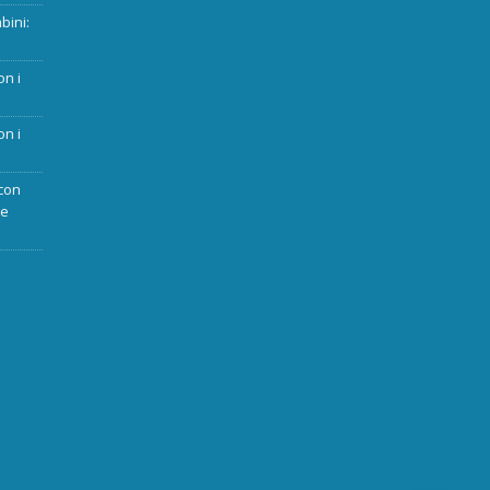
bini:
on i
on i
con
ue