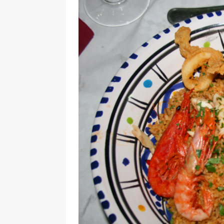
[ 17 Dicembre 2025 ]
Organizza
UTILI
[ 14 Settembre 2025 ]
Rifugi e
PARCHI NATURALI E AREE PICNI
[ 2 Aprile 2025 ]
Escursioni in S
VIAGGI IN SICILIA
[ 17 Settembre 2023 ]
Vendemmi
DIDATTICHE
[ 19 Gennaio 2023 ]
Visitare l
VIAGGI IN SICILIA
[ 20 Marzo 2022 ]
Cosa fare in 
VIAGGI IN SICILIA