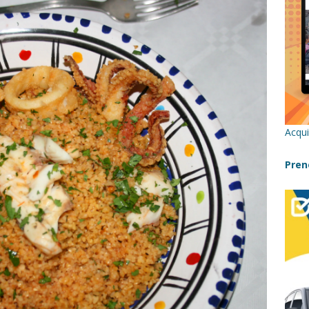
re un viaggio in Sicilia con i bambini (senza stress)
CONSIGLI
 Bivacchi sull’Etna: Guida Completa per Famiglie
SENTIERI,
C
icilia con bambini: itinerari imperdibili (+ consigli utili)- Parte 1
Acqui
a con i bambini in Sicilia, dove andare?
FATTORIE
Pren
a Fiumara d’Arte con i bambini, quando la natura incontra l’arte
Sicilia con i bambini: mare, attività e tour a prova di famiglia