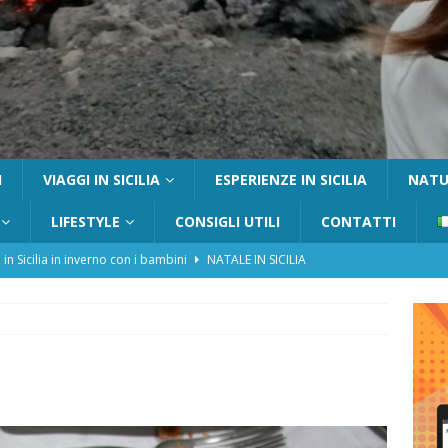
I
VIAGGI IN SICILIA
ESPERIENZE IN SICILIA
NATUR
LIFESTYLE
CONSIGLI UTILI
CONTATTI
 in Sicilia in inverno con i bambini
NATALE IN SICILIA
tania con i bambini: itinerari e consigli utili
GITE FUORI PORTA
Catafurco con bambini: guida completa su come arrivare,
 FUORI PORTA
a Pantelleria: dammusi vista mare e resort immersi nella natura