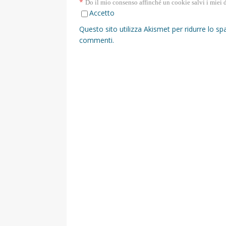
*
Do il mio consenso affinché un cookie salvi i miei 
Accetto
Questo sito utilizza Akismet per ridurre lo s
commenti
.