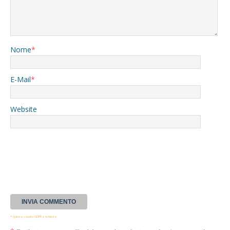
Nome
*
E-Mail
*
Website
* Questa casella GDPR è richiesta