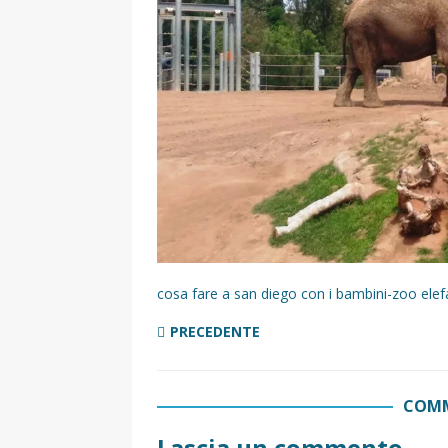
[ 2 Aprile 2025 ]
Escursioni in Si
VIAGGI IN SICILIA
[ 17 Settembre 2023 ]
Vendemmi
DIDATTICHE
[ 19 Gennaio 2023 ]
Visitare la
VIAGGI IN SICILIA
[ 20 Marzo 2022 ]
Cosa fare in 
VIAGGI IN SICILIA
cosa fare a san diego con i bambini-zoo elef
PRECEDENTE
COMM
Lascia un commento