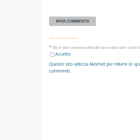
* Questa casella GDPR è richiesta
*
Do il mio consenso affinché un cookie salvi i miei 
Accetto
Questo sito utilizza Akismet per ridurre lo s
commenti
.