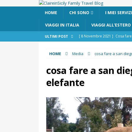
HOME
CHI SONO
I MIEI SERVIZ
VIAGGI IN ITALIA
VIAGGI ALL’ESTERO
[ 8 Novembre 2021 ]
Cosa fare 
ULTIMI POST
[ 24 Ottobre 2017 ]
Visitare Cat
HOME
Media
cosa fare a san dieg
[ 6 Maggio 2026 ]
Cascate del 
percorso e consigli utili
GITE
cosa fare a san di
[ 5 Marzo 2026 ]
Dove dormire 
elefante
DOVE DORMIRE
[ 17 Dicembre 2025 ]
Organizza
UTILI
[ 14 Settembre 2025 ]
Rifugi e 
PARCHI NATURALI E AREE PICNI