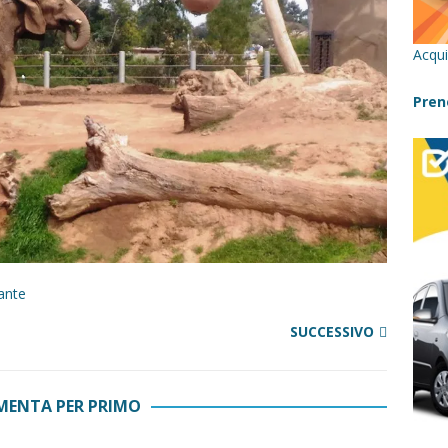
cilia con bambini: itinerari imperdibili (+ consigli utili)- Parte 1
Acqui
a con i bambini in Sicilia, dove andare?
FATTORIE
Pren
 Fiumara d’Arte con i bambini, quando la natura incontra l’arte
Sicilia con i bambini: mare, attività e tour a prova di famiglia
ante
SUCCESSIVO
ENTA PER PRIMO