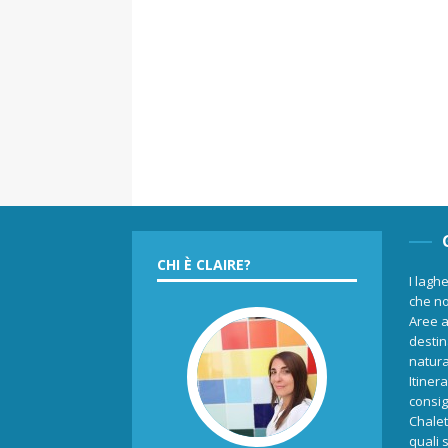
CHI È CLAIRE?
I laghe
che no
Aree a
destina
natur
Itiner
consigl
Chalet
quali 