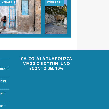
TINERARI
ITINERARI
VIAGGI I
CALCOLA LA TUA POLIZZA
VIAGGIO E OTTIENI UNO
SCONTO DEL 10%
mbini:
bini:
on i
on i