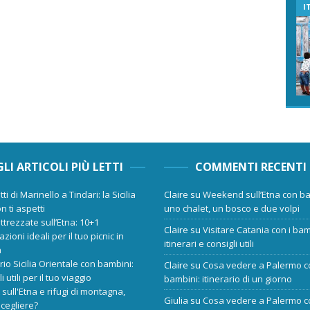
I
GLI ARTICOLI PIÙ LETTI
COMMENTI RECENTI
tti di Marinello a Tindari: la Sicilia
Claire
su
Weekend sull’Etna con ba
n ti aspetti
uno chalet, un bosco e due volpi
ttrezzate sull’Etna: 10+1
Claire
su
Visitare Catania con i bam
zioni ideali per il tuo picnic in
itinerari e consigli utili
a
ario Sicilia Orientale con bambini:
Claire
su
Cosa vedere a Palermo c
i utili per il tuo viaggio
bambini: itinerario di un giorno
 sull'Etna e rifugi di montagna,
Giulia
su
Cosa vedere a Palermo c
scegliere?