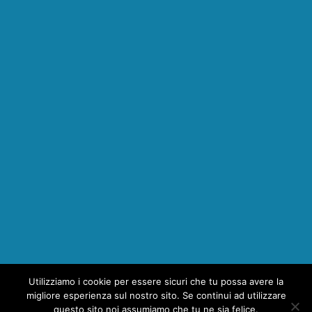
Utilizziamo i cookie per essere sicuri che tu possa avere la
1
migliore esperienza sul nostro sito. Se continui ad utilizzare
questo sito noi assumiamo che tu ne sia felice.