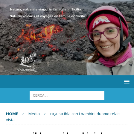
HOME
Media
ragusa ibla con i bambini-duomo relais
vista