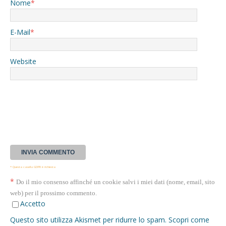
Nome
*
E-Mail
*
Website
* Questa casella GDPR è richiesta
*
Do il mio consenso affinché un cookie salvi i miei dati (nome, email, sito
web) per il prossimo commento.
Accetto
Questo sito utilizza Akismet per ridurre lo spam.
Scopri come