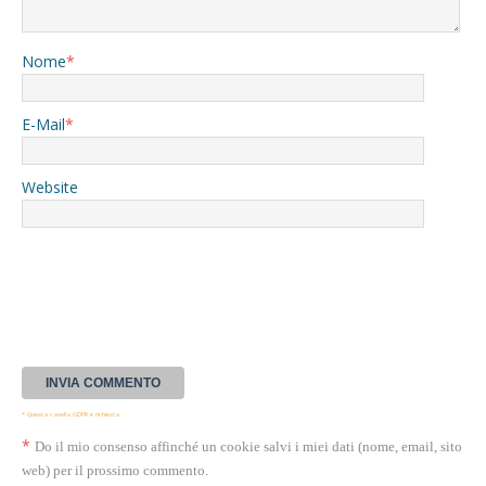
Nome
*
E-Mail
*
Website
* Questa casella GDPR è richiesta
*
Do il mio consenso affinché un cookie salvi i miei dati (nome, email, sito
web) per il prossimo commento.