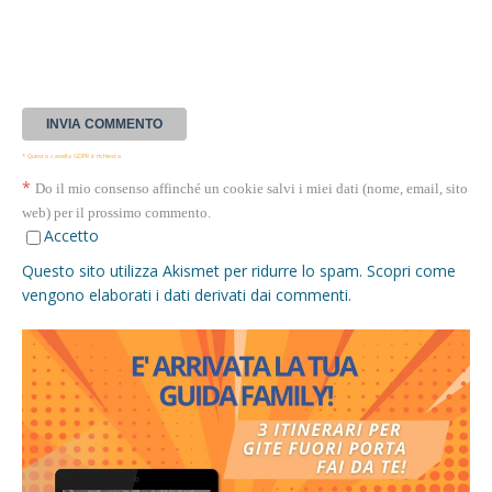
* Questa casella GDPR è richiesta
*
Do il mio consenso affinché un cookie salvi i miei dati (nome, email, sito
web) per il prossimo commento.
Accetto
Questo sito utilizza Akismet per ridurre lo spam.
Scopri come
vengono elaborati i dati derivati dai commenti
.