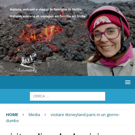
HOME
Media
visitare disneyland paris in un giorno-
dumbo