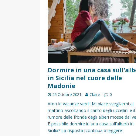
[ 17 Dicembre 2025 ]
Organizza
UTILI
[ 14 Settembre 2025 ]
Rifugi e
PARCHI NATURALI E AREE PICNI
[ 2 Aprile 2025 ]
Escursioni in S
VIAGGI IN SICILIA
[ 17 Settembre 2023 ]
Vendemmi
Dormire in una casa sull’al
in Sicilia nel cuore delle
DIDATTICHE
Madonie
[ 19 Gennaio 2023 ]
Visitare l
25 Ottobre 2021
Claire
0
VIAGGI IN SICILIA
Amo le vacanze verdi! Mi piace svegliarmi al
[ 20 Marzo 2022 ]
Cosa fare in 
mattino ascoltando il canto degli uccellini e il
rumore delle fronde degli alberi mosse dal v
VIAGGI IN SICILIA
È possibile dormire in una casa sull’albero in
Sicilia? La risposta
[continua a leggere]