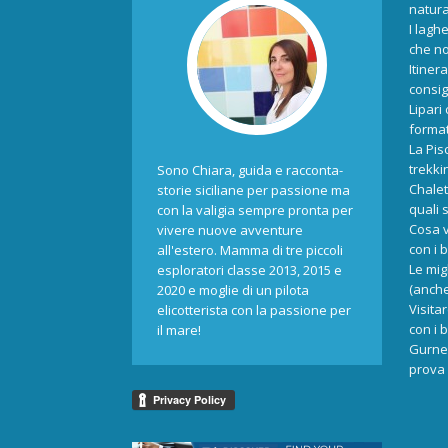
natur
I laghe
che no
Itiner
consigl
Lipari
format
La Pis
trekki
Sono Chiara, guida e racconta-
Chalet
storie siciliane per passione ma
quali 
con la valigia sempre pronta per
Cosa v
vivere nuove avventure
con i 
all'estero. Mamma di tre piccoli
Le mig
esploratori classe 2013, 2015 e
(anche
2020 e moglie di un pilota
Visita
elicotterista con la passione per
con i 
il mare!
Gurne 
prova 