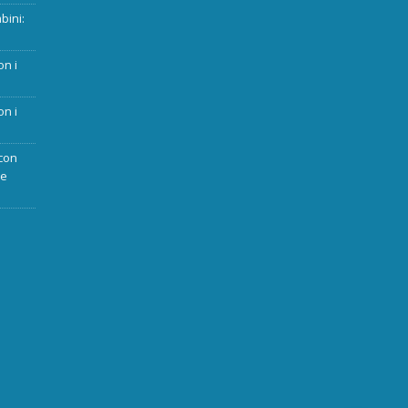
bini:
on i
on i
con
ue