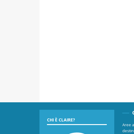
CHI È CLAIRE?
Aree a
destina