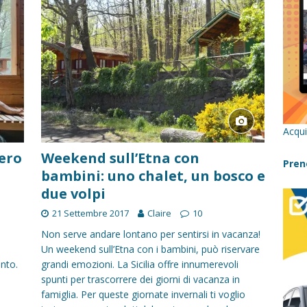
re un viaggio in Sicilia con i bambini (senza stress)
CONSIGLI
 Bivacchi sull’Etna: Guida Completa per Famiglie
SENTIERI,
C
icilia con bambini: itinerari imperdibili (+ consigli utili)- Parte 1
Acqui
a con i bambini in Sicilia, dove andare?
FATTORIE
bero
Weekend sull’Etna con
Pren
bambini: uno chalet, un bosco e
due volpi
a Fiumara d’Arte con i bambini, quando la natura incontra l’arte
21 Settembre 2017
Claire
10
Non serve andare lontano per sentirsi in vacanza!
Sicilia con i bambini: mare, attività e tour a prova di famiglia
Un weekend sull’Etna con i bambini, può riservare
ento.
grandi emozioni. La Sicilia offre innumerevoli
spunti per trascorrere dei giorni di vacanza in
famiglia. Per queste giornate invernali ti voglio