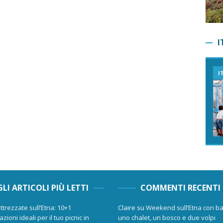
I
I
GLI ARTICOLI PIÙ LETTI
COMMENTI RECENTI
ttrezzate sull’Etna: 10+1
Claire
su
Weekend sull’Etna con ba
zioni ideali per il tuo picnic in
uno chalet, un bosco e due volpi