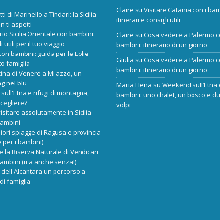
a
Claire
su
Visitare Catania con i bam
tti di Marinello a Tindari: la Sicilia
itinerari e consigli utili
n ti aspetti
ario Sicilia Orientale con bambini:
Claire
su
Cosa vedere a Palermo c
i utili per il tuo viaggio
bambini: itinerario di un giorno
 con bambini: guida per le Eolie
Giulia
su
Cosa vedere a Palermo c
o famiglia
bambini: itinerario di un giorno
cina di Venere a Milazzo, un
ng nel blu
Maria Elena
su
Weekend sull’Etna 
 sull'Etna e rifugi di montagna,
bambini: uno chalet, un bosco e d
scegliere?
volpi
isitare assolutamente in Sicilia
bambini
liori spiagge di Ragusa e provincia
 per i bambini)
re la Riserva Naturale di Vendicari
bambini (ma anche senza!)
dell'Alcantara un percorso a
di famiglia