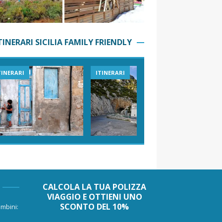
TINERARI SICILIA FAMILY FRIENDLY
TINERARI
ITINERARI
VIAGGI I
CALCOLA LA TUA POLIZZA
VIAGGIO E OTTIENI UNO
SCONTO DEL 10%
mbini: