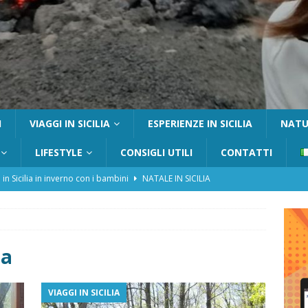
I
VIAGGI IN SICILIA
ESPERIENZE IN SICILIA
NATUR
LIFESTYLE
CONSIGLI UTILI
CONTATTI
 in Sicilia in inverno con i bambini
NATALE IN SICILIA
tania con i bambini: itinerari e consigli utili
GITE FUORI PORTA
Catafurco con bambini: guida completa su come arrivare,
 FUORI PORTA
na
a Pantelleria: dammusi vista mare e resort immersi nella natura
VIAGGI IN SICILIA