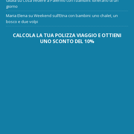
Giulia
su
Cosa vedere a Palermo con i bambini: itinerario di un
giorno
Maria Elena
su
Weekend sull’Etna con bambini: uno chalet, un
bosco e due volpi
CALCOLA LA TUA POLIZZA VIAGGIO E OTTIENI
UNO SCONTO DEL 10%