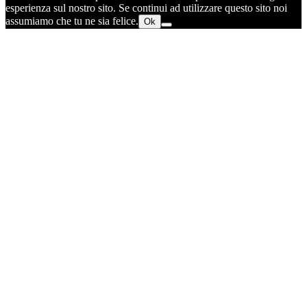
esperienza sul nostro sito. Se continui ad utilizzare questo sito noi
assumiamo che tu ne sia felice.
Ok