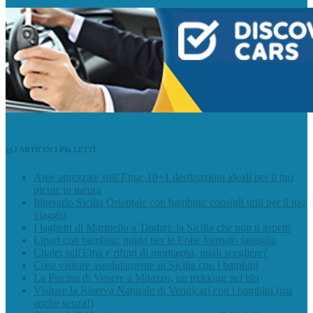
gLI ARTICOLI PIù LETTI
Aree attrezzate sull’Etna: 10+1 destinazioni ideali per il tuo
picnic in natura
Itinerario Sicilia Orientale con bambini: consigli utili per il tuo
viaggio
I laghetti di Marinello a Tindari: la Sicilia che non ti aspetti
Lipari con bambini: guida per le Eolie formato famiglia
Chalet sull'Etna e rifugi di montagna, quali scegliere?
Cosa visitare assolutamente in Sicilia con i bambini
La Piscina di Venere a Milazzo, un trekking nel blu
Visitare la Riserva Naturale di Vendicari con i bambini (ma
anche senza!)