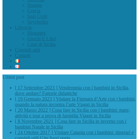
Spagna
Grecia
Stati Uniti
Seychelles
Lifestyle
Blogging
Giochi E Libri
Cose di Sicilia
Consigli utili
Contatti
Ultimi post
[ 17 Settembre 2023 ]
Vendemmia con i bambini in Sicilia,
dove andare?
Fattorie didattiche
[ 19 Gennaio 2023 ]
Visitare la Fiumara d’Arte con i bambini,
quando la natura incontra l’arte
Viaggi in Sicilia
[ 20 Marzo 2022 ]
Cosa fare in Sicilia con i bambini: mare,
attività e tour a prova di famiglia
Viaggi in Sicilia
[ 8 Novembre 2021 ]
Cosa fare in Sicilia in inverno con i
bambini
Natale in Sicilia
[ 24 Ottobre 2017 ]
Visitare Catania con i bambini: itinerari e
consigli utili
Gite fuori porta