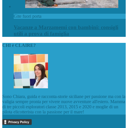
Gite fuori porta
Vacanze a Marzamemi con bambini: consigli
utili a prova di famiglia
CHI è CLAIRE?
Sono Chiara, guida e racconta-storie siciliane per passione ma con la
valigia sempre pronta per vivere nuove avventure all'estero. Mamma
di tre piccoli esploratori classe 2013, 2015 e 2020 e moglie di un
pilota elicotterista con la passione per il mare!