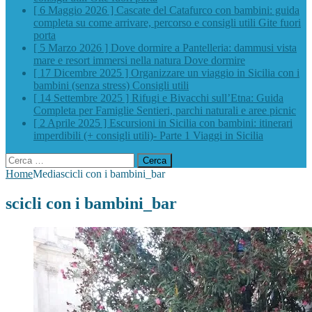
[ 6 Maggio 2026 ]
Cascate del Catafurco con bambini: guida
completa su come arrivare, percorso e consigli utili
Gite fuori
porta
[ 5 Marzo 2026 ]
Dove dormire a Pantelleria: dammusi vista
mare e resort immersi nella natura
Dove dormire
[ 17 Dicembre 2025 ]
Organizzare un viaggio in Sicilia con i
bambini (senza stress)
Consigli utili
[ 14 Settembre 2025 ]
Rifugi e Bivacchi sull’Etna: Guida
Completa per Famiglie
Sentieri, parchi naturali e aree picnic
[ 2 Aprile 2025 ]
Escursioni in Sicilia con bambini: itinerari
imperdibili (+ consigli utili)- Parte 1
Viaggi in Sicilia
Ricerca
per:
Home
Media
scicli con i bambini_bar
scicli con i bambini_bar