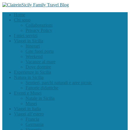
Home
Chi sono
Collaborazioni
Privacy Policy
I miei servizi
Viaggi in Sicilia
Itinerari
Gite fuori porta
Weekend
Vacanze al mare
Dove dormire
Esperienze in Sicilia
Natura in Sicilia
Sentieri, parchi naturali e aree picnic
Fattorie didattiche
Eventi e Musei
Natale in Sicilia
Musei
Viaggi in Italia
Viaggi all’estero
Francia
Germania
Slovenia