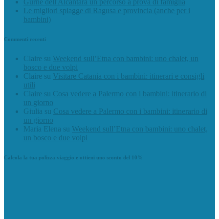
Gurne dell'Alcantara un percorso a prova di famiglia
Le migliori spiagge di Ragusa e provincia (anche per i
bambini)
Commenti recenti
Claire
su
Weekend sull’Etna con bambini: uno chalet, un
bosco e due volpi
Claire
su
Visitare Catania con i bambini: itinerari e consigli
utili
Claire
su
Cosa vedere a Palermo con i bambini: itinerario di
un giorno
Giulia
su
Cosa vedere a Palermo con i bambini: itinerario di
un giorno
Maria Elena
su
Weekend sull’Etna con bambini: uno chalet,
un bosco e due volpi
Calcola la tua polizza viaggio e ottieni uno sconto del 10%