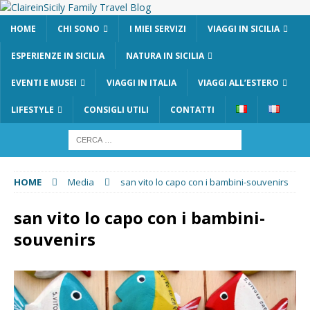
HOME
CHI SONO
I MIEI SERVIZI
VIAGGI IN SICILIA
ESPERIENZE IN SICILIA
NATURA IN SICILIA
EVENTI E MUSEI
VIAGGI IN ITALIA
VIAGGI ALL’ESTERO
LIFESTYLE
CONSIGLI UTILI
CONTATTI
HOME
Media
san vito lo capo con i bambini-souvenirs
san vito lo capo con i bambini-
souvenirs