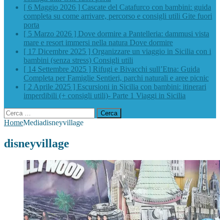
[ 6 Maggio 2026 ]
Cascate del Catafurco con bambini: guida
completa su come arrivare, percorso e consigli utili
Gite fuori
porta
[ 5 Marzo 2026 ]
Dove dormire a Pantelleria: dammusi vista
mare e resort immersi nella natura
Dove dormire
[ 17 Dicembre 2025 ]
Organizzare un viaggio in Sicilia con i
bambini (senza stress)
Consigli utili
[ 14 Settembre 2025 ]
Rifugi e Bivacchi sull’Etna: Guida
Completa per Famiglie
Sentieri, parchi naturali e aree picnic
[ 2 Aprile 2025 ]
Escursioni in Sicilia con bambini: itinerari
imperdibili (+ consigli utili)- Parte 1
Viaggi in Sicilia
Ricerca
per:
Home
Media
disneyvillage
disneyvillage