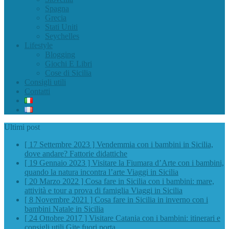
Spagna
Grecia
Stati Uniti
Seychelles
Lifestyle
Blogging
Giochi E Libri
Cose di Sicilia
Consigli utili
Contatti
Ultimi post
[ 17 Settembre 2023 ]
Vendemmia con i bambini in Sicilia,
dove andare?
Fattorie didattiche
[ 19 Gennaio 2023 ]
Visitare la Fiumara d’Arte con i bambini,
quando la natura incontra l’arte
Viaggi in Sicilia
[ 20 Marzo 2022 ]
Cosa fare in Sicilia con i bambini: mare,
attività e tour a prova di famiglia
Viaggi in Sicilia
[ 8 Novembre 2021 ]
Cosa fare in Sicilia in inverno con i
bambini
Natale in Sicilia
[ 24 Ottobre 2017 ]
Visitare Catania con i bambini: itinerari e
consigli utili
Gite fuori porta