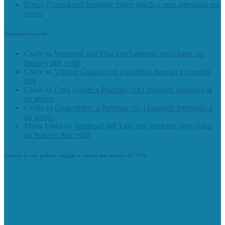
Bosco Ficuzza con bambini: parco giochi e area attrezzata nel
bosco
Commenti recenti
Claire
su
Weekend sull’Etna con bambini: uno chalet, un
bosco e due volpi
Claire
su
Visitare Catania con i bambini: itinerari e consigli
utili
Claire
su
Cosa vedere a Palermo con i bambini: itinerario di
un giorno
Giulia
su
Cosa vedere a Palermo con i bambini: itinerario di
un giorno
Maria Elena
su
Weekend sull’Etna con bambini: uno chalet,
un bosco e due volpi
Calcola la tua polizza viaggio e ottieni uno sconto del 10%