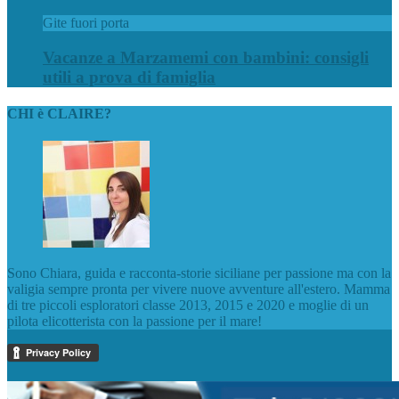
Gite fuori porta
Vacanze a Marzamemi con bambini: consigli
utili a prova di famiglia
CHI è CLAIRE?
Sono Chiara, guida e racconta-storie siciliane per passione ma con la
valigia sempre pronta per vivere nuove avventure all'estero. Mamma
di tre piccoli esploratori classe 2013, 2015 e 2020 e moglie di un
pilota elicotterista con la passione per il mare!