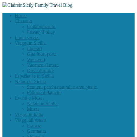
Home
Chi sono
Collaborazioni
Privacy Policy
I miei servizi
Viaggi in Sicilia
Itinerari
Gite fuori porta
Weekend
Vacanze al mare
Dove dormire
Esperienze in Sicilia
Natura in Sicilia
Sentieri, parchi naturali e aree picnic
Fattorie didattiche
Eventi e Musei
Natale in Sicilia
Musei
Viaggi in Italia
Viaggi all’estero
Francia
Germania
Slovenia