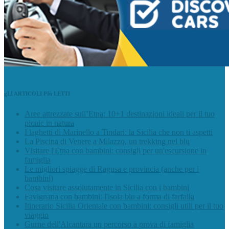
gLI ARTICOLI PIù LETTI
Aree attrezzate sull’Etna: 10+1 destinazioni ideali per il tuo
picnic in natura
I laghetti di Marinello a Tindari: la Sicilia che non ti aspetti
La Piscina di Venere a Milazzo, un trekking nel blu
Visitare l'Etna con bambini: consigli per un'escursione in
famiglia
Le migliori spiagge di Ragusa e provincia (anche per i
bambini)
Cosa visitare assolutamente in Sicilia con i bambini
Favignana con bambini: l'isola blu a forma di farfalla
Itinerario Sicilia Orientale con bambini: consigli utili per il tuo
viaggio
Gurne dell'Alcantara un percorso a prova di famiglia