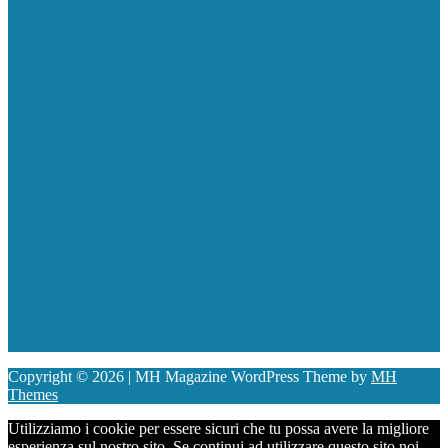
Copyright © 2026 | MH Magazine WordPress Theme by
MH
Themes
Utilizziamo i cookie per essere sicuri che tu possa avere la migliore
esperienza sul nostro sito. Se continui ad utilizzare questo sito noi