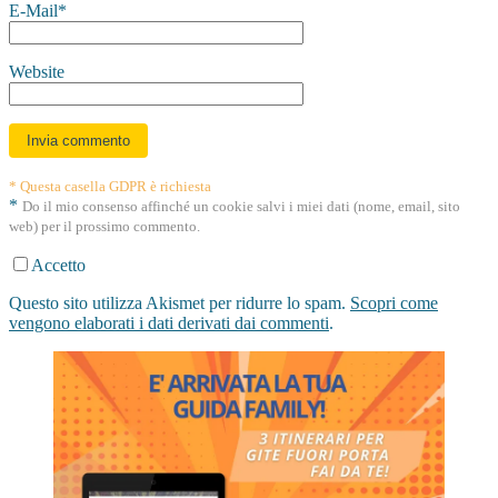
E-Mail
*
Website
* Questa casella GDPR è richiesta
*
Do il mio consenso affinché un cookie salvi i miei dati (nome, email, sito
web) per il prossimo commento.
Accetto
Questo sito utilizza Akismet per ridurre lo spam.
Scopri come
vengono elaborati i dati derivati dai commenti
.