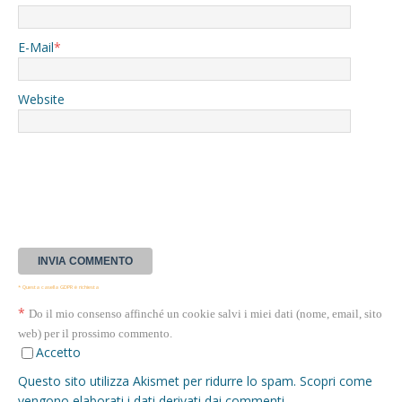
E-Mail
*
Website
* Questa casella GDPR è richiesta
*
Do il mio consenso affinché un cookie salvi i miei dati (nome, email, sito
web) per il prossimo commento.
Accetto
Questo sito utilizza Akismet per ridurre lo spam.
Scopri come
vengono elaborati i dati derivati dai commenti
.