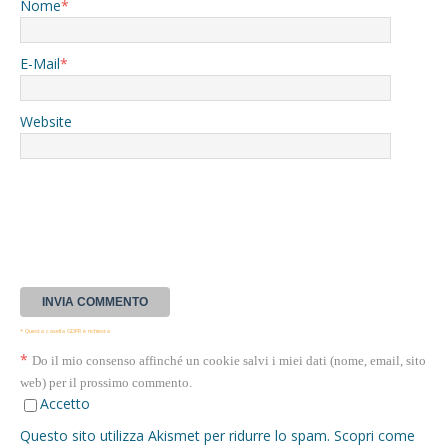
Nome
*
E-Mail
*
Website
* Questa casella GDPR è richiesta
*
Do il mio consenso affinché un cookie salvi i miei dati (nome, email, sito
web) per il prossimo commento.
Accetto
Questo sito utilizza Akismet per ridurre lo spam.
Scopri come