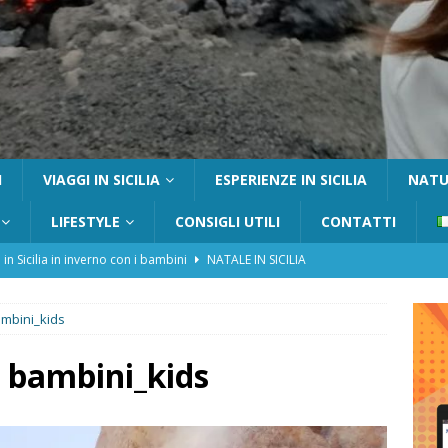
I
VIAGGI IN SICILIA
ESPERIENZE IN SICILIA
NATUR
LIFESTYLE
CONSIGLI UTILI
CONTATTI
 in Sicilia in inverno con i bambini
NATALE IN SICILIA
tania con i bambini: itinerari e consigli utili
GITE FUORI PORTA
ambini_kids
Catafurco con bambini: guida completa su come arrivare,
 FUORI PORTA
 bambini_kids
a Pantelleria: dammusi vista mare e resort immersi nella natura