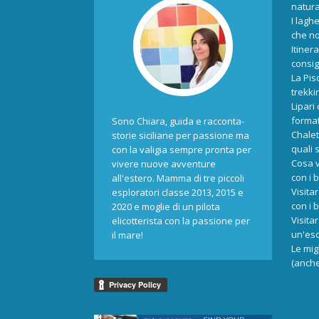
natur
I laghe
che no
Itiner
consigl
La Pis
trekki
Lipari
format
Sono Chiara, guida e racconta-
Chalet
storie siciliane per passione ma
quali 
con la valigia sempre pronta per
Cosa v
vivere nuove avventure
con i 
all'estero. Mamma di tre piccoli
Visita
esploratori classe 2013, 2015 e
con i 
2020 e moglie di un pilota
Visita
elicotterista con la passione per
un'esc
il mare!
Le mig
(anche