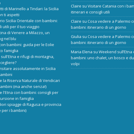
a
Claire
su
Visitare Catania con i bam
tti di Marinello a Tindari: la Sicilia
itinerari e consigli utili
n ti aspetti
ario Sicilia Orientale con bambini:
Claire
su
Cosa vedere a Palermo c
i utili per il tuo viaggio
bambini: itinerario di un giorno
cina di Venere a Milazzo, un
Giulia
su
Cosa vedere a Palermo c
ng nel blu
bambini: itinerario di un giorno
 con bambini: guida per le Eolie
o famiglia
Maria Elena
su
Weekend sull’Etna 
 sull'Etna e rifugi di montagna,
bambini: uno chalet, un bosco e d
scegliere?
volpi
isitare assolutamente in Sicilia
bambini
re la Riserva Naturale di Vendicari
bambini (ma anche senza!)
re l'Etna con bambini: consigli per
ursione in famiglia
liori spiagge di Ragusa e provincia
 per i bambini)