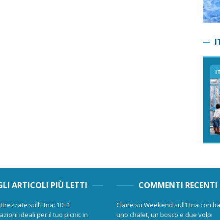
I
I
GLI ARTICOLI PIÙ LETTI
COMMENTI RECENTI
ttrezzate sull’Etna: 10+1
Claire
su
Weekend sull’Etna con ba
zioni ideali per il tuo picnic in
uno chalet, un bosco e due volpi