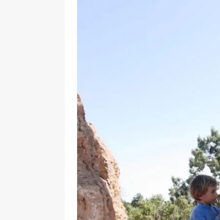
[ 17 Dicembre 2025 ]
Organizza
UTILI
[ 14 Settembre 2025 ]
Rifugi e
PARCHI NATURALI E AREE PICNI
[ 2 Aprile 2025 ]
Escursioni in S
VIAGGI IN SICILIA
[ 17 Settembre 2023 ]
Vendemmi
DIDATTICHE
[ 19 Gennaio 2023 ]
Visitare l
VIAGGI IN SICILIA
[ 20 Marzo 2022 ]
Cosa fare in 
VIAGGI IN SICILIA