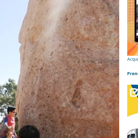
re un viaggio in Sicilia con i bambini (senza stress)
CONSIGLI
 Bivacchi sull’Etna: Guida Completa per Famiglie
SENTIERI,
C
icilia con bambini: itinerari imperdibili (+ consigli utili)- Parte 1
Acqui
a con i bambini in Sicilia, dove andare?
FATTORIE
Pren
a Fiumara d’Arte con i bambini, quando la natura incontra l’arte
Sicilia con i bambini: mare, attività e tour a prova di famiglia