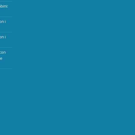
bini:
on i
on i
con
ue