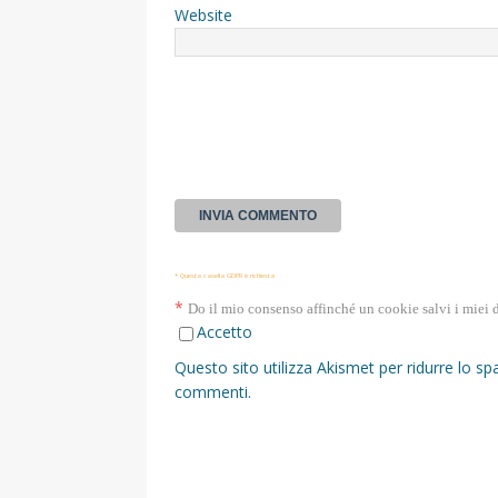
Website
* Questa casella GDPR è richiesta
*
Do il mio consenso affinché un cookie salvi i miei 
Accetto
Questo sito utilizza Akismet per ridurre lo s
commenti
.