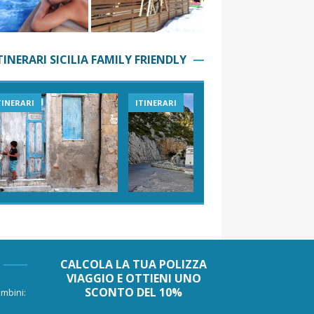
TINERARI SICILIA FAMILY FRIENDLY
TINERARI
ITINERARI
VIAGGI I
CALCOLA LA TUA POLIZZA
VIAGGIO E OTTIENI UNO
SCONTO DEL 10%
mbini: