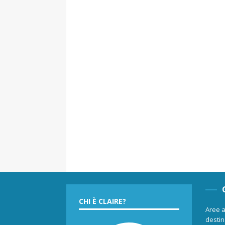
CHI È CLAIRE?
Aree a
destina