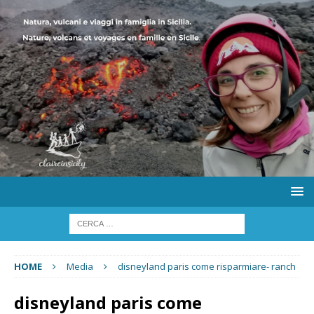
HOME
Media
disneyland paris come risparmiare- ranch
disneyland paris come