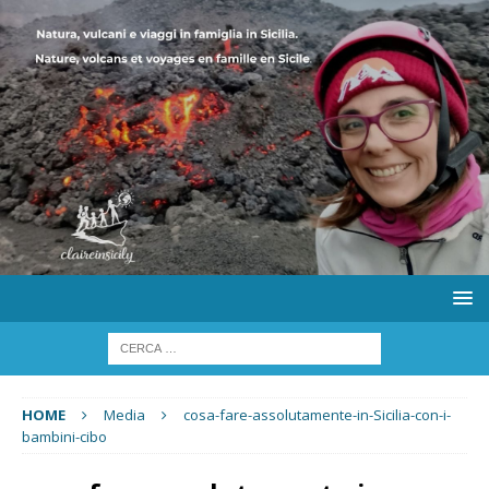
HOME
Media
cosa-fare-assolutamente-in-Sicilia-con-i-
bambini-cibo