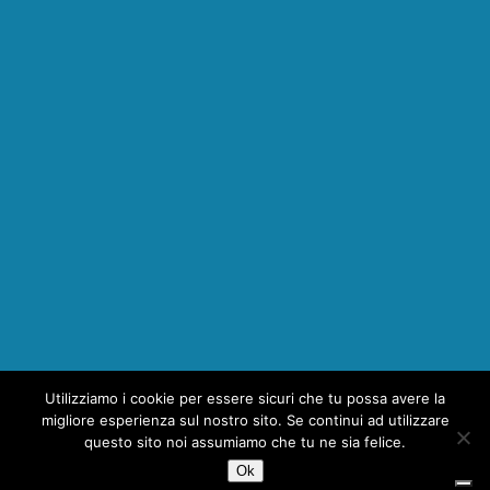
Utilizziamo i cookie per essere sicuri che tu possa avere la
1
migliore esperienza sul nostro sito. Se continui ad utilizzare
questo sito noi assumiamo che tu ne sia felice.
Ok
Copyright © 2026 | MH Magazine WordPress Theme by
MH Themes