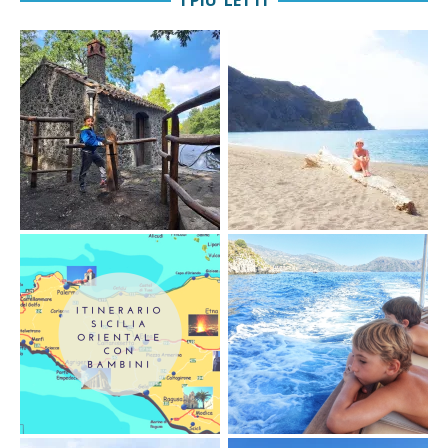
I PIU’ LETTI