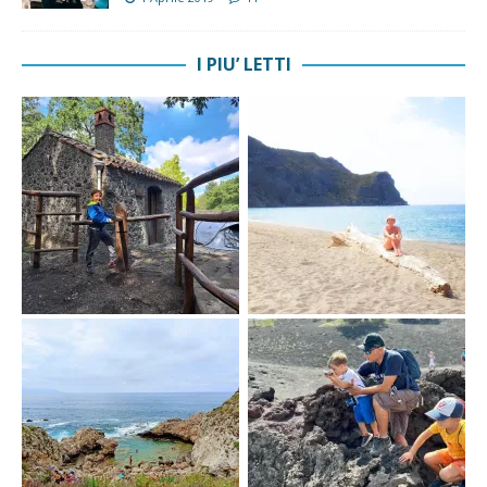
I PIU’ LETTI