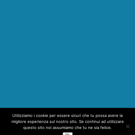
Utilizziamo i cookie per essere sicuri che tu possa avere la
migliore esperienza sul nostro sito. Se continui ad utilizzare
Bisogno di aiuto?
questo sito noi assumiamo che tu ne sia felice.