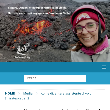
HOME
Media
come diventare assistente di volo
Emirates-japan2