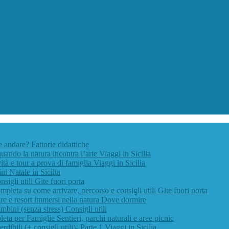
ve andare?
Fattorie didattiche
quando la natura incontra l’arte
Viaggi in Sicilia
vità e tour a prova di famiglia
Viaggi in Sicilia
ini
Natale in Sicilia
nsigli utili
Gite fuori porta
pleta su come arrivare, percorso e consigli utili
Gite fuori porta
e e resort immersi nella natura
Dove dormire
ambini (senza stress)
Consigli utili
leta per Famiglie
Sentieri, parchi naturali e aree picnic
rdibili (+ consigli utili)- Parte 1
Viaggi in Sicilia