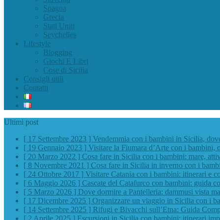
Spagna
Grecia
Stati Uniti
Seychelles
Lifestyle
Blogging
Giochi E Libri
Cose di Sicilia
Consigli utili
Contatti
Ultimi post
[ 17 Settembre 2023 ]
Vendemmia con i bambini in Sicilia, do
[ 19 Gennaio 2023 ]
Visitare la Fiumara d’Arte con i bambini, 
[ 20 Marzo 2022 ]
Cosa fare in Sicilia con i bambini: mare, atti
[ 8 Novembre 2021 ]
Cosa fare in Sicilia in inverno con i bamb
[ 24 Ottobre 2017 ]
Visitare Catania con i bambini: itinerari e co
[ 6 Maggio 2026 ]
Cascate del Catafurco con bambini: guida com
[ 5 Marzo 2026 ]
Dove dormire a Pantelleria: dammusi vista mar
[ 17 Dicembre 2025 ]
Organizzare un viaggio in Sicilia con i b
[ 14 Settembre 2025 ]
Rifugi e Bivacchi sull’Etna: Guida Comp
[ 2 Aprile 2025 ]
Escursioni in Sicilia con bambini: itinerari impe