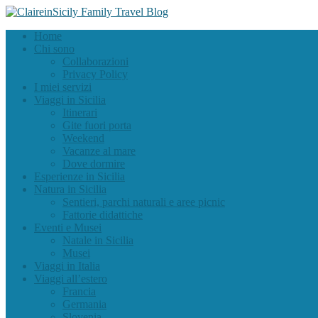
Home
Chi sono
Collaborazioni
Privacy Policy
I miei servizi
Viaggi in Sicilia
Itinerari
Gite fuori porta
Weekend
Vacanze al mare
Dove dormire
Esperienze in Sicilia
Natura in Sicilia
Sentieri, parchi naturali e aree picnic
Fattorie didattiche
Eventi e Musei
Natale in Sicilia
Musei
Viaggi in Italia
Viaggi all’estero
Francia
Germania
Slovenia