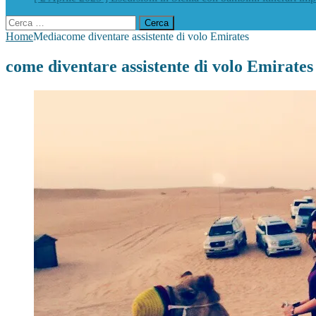
Ricerca
per:
Home
Media
come diventare assistente di volo Emirates
come diventare assistente di volo Emirates