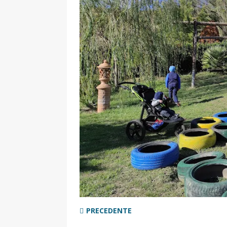
[ 2 Aprile 2025 ]
Escursioni in Si
VIAGGI IN SICILIA
[ 17 Settembre 2023 ]
Vendemmi
DIDATTICHE
[ 19 Gennaio 2023 ]
Visitare la
VIAGGI IN SICILIA
[ 20 Marzo 2022 ]
Cosa fare in 
VIAGGI IN SICILIA
PRECEDENTE