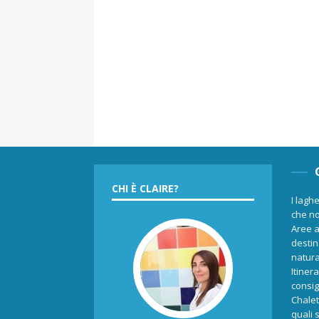
CHI È CLAIRE?
I laghe
che no
Aree a
destina
natur
Itiner
consigl
Chalet
quali 