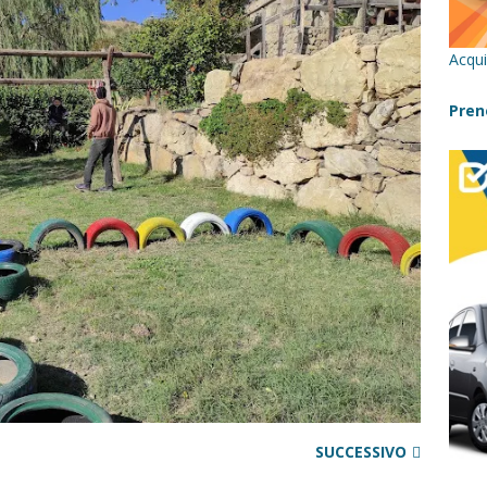
cilia con bambini: itinerari imperdibili (+ consigli utili)- Parte 1
Acqui
a con i bambini in Sicilia, dove andare?
FATTORIE
Pren
 Fiumara d’Arte con i bambini, quando la natura incontra l’arte
Sicilia con i bambini: mare, attività e tour a prova di famiglia
SUCCESSIVO