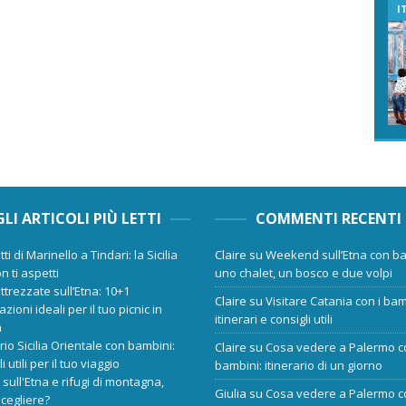
I
GLI ARTICOLI PIÙ LETTI
COMMENTI RECENTI
tti di Marinello a Tindari: la Sicilia
Claire
su
Weekend sull’Etna con ba
n ti aspetti
uno chalet, un bosco e due volpi
ttrezzate sull’Etna: 10+1
Claire
su
Visitare Catania con i bam
zioni ideali per il tuo picnic in
itinerari e consigli utili
a
ario Sicilia Orientale con bambini:
Claire
su
Cosa vedere a Palermo c
i utili per il tuo viaggio
bambini: itinerario di un giorno
 sull'Etna e rifugi di montagna,
Giulia
su
Cosa vedere a Palermo c
scegliere?