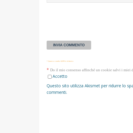
* Questa casella GDPR è richiesta
*
Do il mio consenso affinché un cookie salvi i miei 
Accetto
Questo sito utilizza Akismet per ridurre lo s
commenti
.