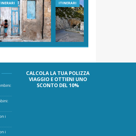
TINERARI
ITINERARI
VIAGGI I
CALCOLA LA TUA POLIZZA
VIAGGIO E OTTIENI UNO
SCONTO DEL 10%
mbini:
bini:
on i
on i