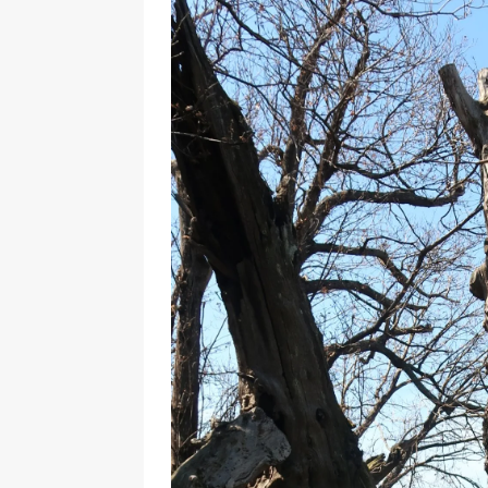
[ 17 Dicembre 2025 ]
Organizza
UTILI
[ 14 Settembre 2025 ]
Rifugi e
PARCHI NATURALI E AREE PICNI
[ 2 Aprile 2025 ]
Escursioni in S
VIAGGI IN SICILIA
[ 17 Settembre 2023 ]
Vendemmi
DIDATTICHE
[ 19 Gennaio 2023 ]
Visitare l
VIAGGI IN SICILIA
[ 20 Marzo 2022 ]
Cosa fare in 
VIAGGI IN SICILIA