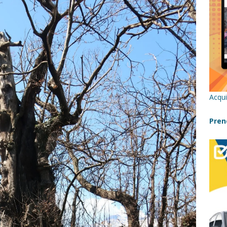
re un viaggio in Sicilia con i bambini (senza stress)
CONSIGLI
 Bivacchi sull’Etna: Guida Completa per Famiglie
SENTIERI,
C
icilia con bambini: itinerari imperdibili (+ consigli utili)- Parte 1
Acqui
a con i bambini in Sicilia, dove andare?
FATTORIE
Pren
a Fiumara d’Arte con i bambini, quando la natura incontra l’arte
Sicilia con i bambini: mare, attività e tour a prova di famiglia