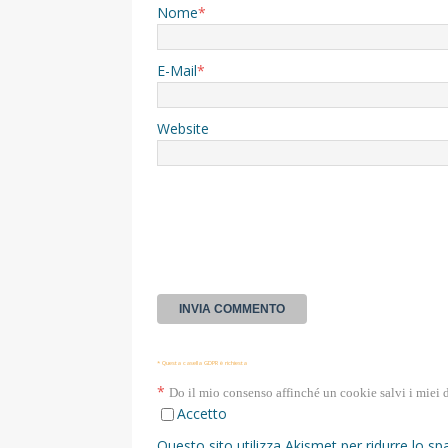
Nome
*
E-Mail
*
Website
* Questa casella GDPR è richiesta
*
Do il mio consenso affinché un cookie salvi i miei 
Accetto
Questo sito utilizza Akismet per ridurre lo s