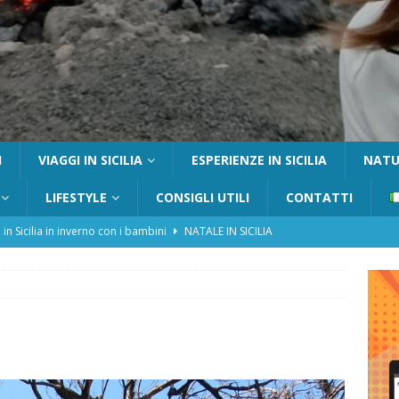
I
VIAGGI IN SICILIA
ESPERIENZE IN SICILIA
NATUR
LIFESTYLE
CONSIGLI UTILI
CONTATTI
 in Sicilia in inverno con i bambini
NATALE IN SICILIA
tania con i bambini: itinerari e consigli utili
GITE FUORI PORTA
Catafurco con bambini: guida completa su come arrivare,
 FUORI PORTA
a Pantelleria: dammusi vista mare e resort immersi nella natura