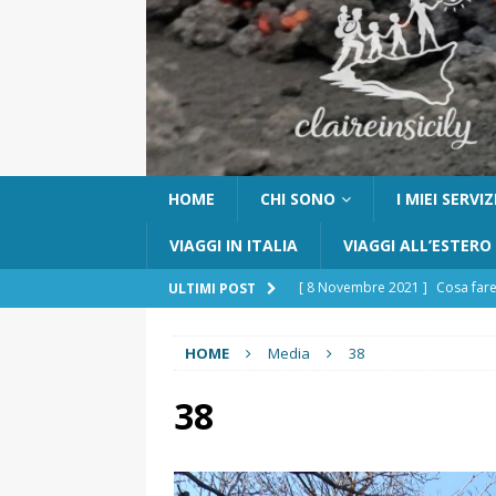
HOME
CHI SONO
I MIEI SERVIZ
VIAGGI IN ITALIA
VIAGGI ALL’ESTERO
[ 8 Novembre 2021 ]
Cosa fare
ULTIMI POST
[ 24 Ottobre 2017 ]
Visitare Ca
HOME
Media
38
[ 6 Maggio 2026 ]
Cascate del 
percorso e consigli utili
GITE
38
[ 5 Marzo 2026 ]
Dove dormire 
DOVE DORMIRE