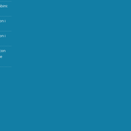
bini:
on i
on i
con
ue