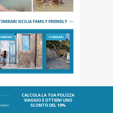
TINERARI SICILIA FAMILY FRIENDLY
TINERARI
ITINERARI
VIAGGI I
CALCOLA LA TUA POLIZZA
VIAGGIO E OTTIENI UNO
SCONTO DEL 10%
mbini: