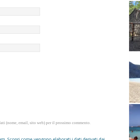
dati (nome, email, sito web) per il prossimo commento.
pam.
Scopri come vengono elaborati i dati derivati dai