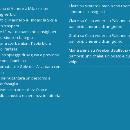
a
Claire
su
Visitare Catania con i bam
cina di Venere a Milazzo, un
itinerari e consigli utili
ng nel blu
tti di Marinello a Tindari: la Sicilia
Claire
su
Cosa vedere a Palermo c
n ti aspetti
bambini: itinerario di un giorno
re l'Etna con bambini: consigli per
Giulia
su
Cosa vedere a Palermo c
ursione in famiglia
bambini: itinerario di un giorno
ana con bambini: l'isola blu a
di farfalla
Maria Elena
su
Weekend sull’Etna 
liori spiagge di Ragusa e provincia
bambini: uno chalet, un bosco e d
 per i bambini)
volpi
ornata alle Gole dell'Alcantara con
ini
dell'Alcantara un percorso a
di famiglia
rismo con animali tra Etna e
i: La nostra esperienza in fattoria