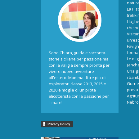
natur
La Pis
trekki
I laghe
che no
Visita
un'esc
Favign
forma 
Sono Chiara, guida e racconta-
Le mig
storie siciliane per passione ma
(anche
con la valigia sempre pronta per
Una gi
vivere nuove avventure
i bamb
all'estero. Mamma di tre piccoli
Gurne 
esploratori classe 2013, 2015 e
prova 
2020 e moglie di un pilota
Agritu
elicotterista con la passione per
Nebrod
il mare!