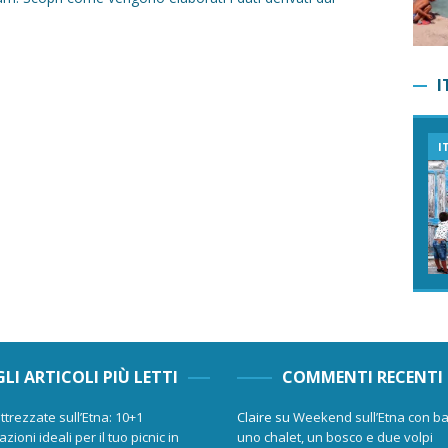
I
I
GLI ARTICOLI PIÙ LETTI
COMMENTI RECENTI
ttrezzate sull’Etna: 10+1
Claire
su
Weekend sull’Etna con ba
zioni ideali per il tuo picnic in
uno chalet, un bosco e due volpi