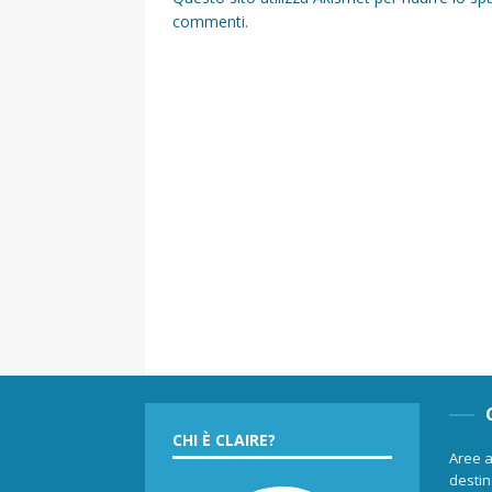
commenti
.
CHI È CLAIRE?
Aree a
destina