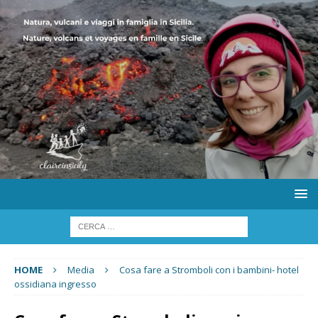
HOME
Media
Cosa fare a Stromboli con i bambini- hotel
ossidiana ingresso