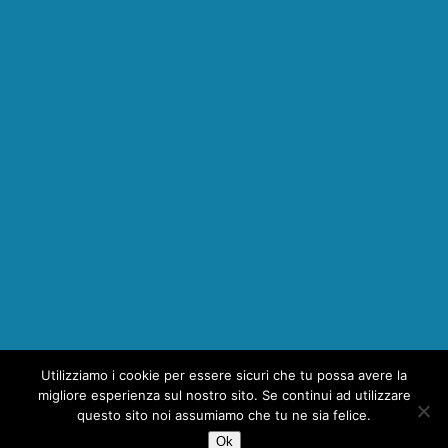
Utilizziamo i cookie per essere sicuri che tu possa avere la
1
migliore esperienza sul nostro sito. Se continui ad utilizzare
questo sito noi assumiamo che tu ne sia felice.
Ok