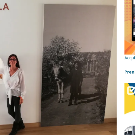
re un viaggio in Sicilia con i bambini (senza stress)
CONSIGLI
 Bivacchi sull’Etna: Guida Completa per Famiglie
SENTIERI,
C
icilia con bambini: itinerari imperdibili (+ consigli utili)- Parte 1
Acqui
a con i bambini in Sicilia, dove andare?
FATTORIE
Pren
a Fiumara d’Arte con i bambini, quando la natura incontra l’arte
Sicilia con i bambini: mare, attività e tour a prova di famiglia