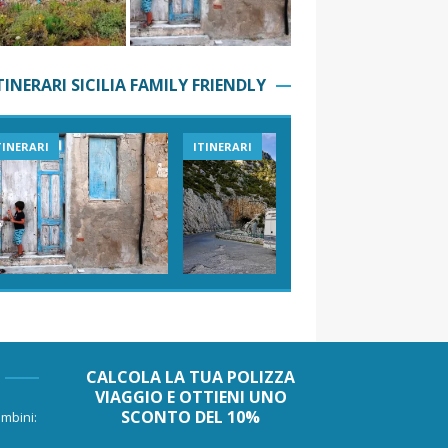
TINERARI SICILIA FAMILY FRIENDLY
TINERARI
ITINERARI
VIAGGI I
CALCOLA LA TUA POLIZZA
VIAGGIO E OTTIENI UNO
SCONTO DEL 10%
mbini: