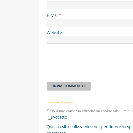
E-Mail
*
Website
* Questa casella GDPR è richiesta
*
Do il mio consenso affinché un cookie salvi i miei 
Accetto
Questo sito utilizza Akismet per ridurre lo s