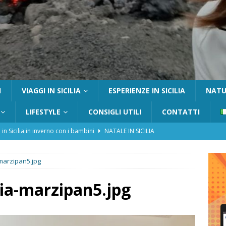
I
VIAGGI IN SICILIA
ESPERIENZE IN SICILIA
NATUR
LIFESTYLE
CONSIGLI UTILI
CONTATTI
 in Sicilia in inverno con i bambini
NATALE IN SICILIA
tania con i bambini: itinerari e consigli utili
GITE FUORI PORTA
a-marzipan5.jpg
Catafurco con bambini: guida completa su come arrivare,
 FUORI PORTA
ilia-marzipan5.jpg
a Pantelleria: dammusi vista mare e resort immersi nella natura