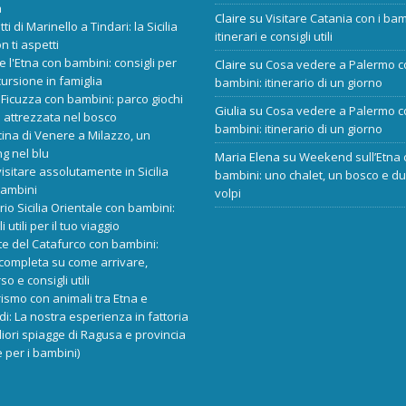
a
Claire
su
Visitare Catania con i bam
tti di Marinello a Tindari: la Sicilia
itinerari e consigli utili
n ti aspetti
re l'Etna con bambini: consigli per
Claire
su
Cosa vedere a Palermo c
ursione in famiglia
bambini: itinerario di un giorno
Ficuzza con bambini: parco giochi
Giulia
su
Cosa vedere a Palermo c
 attrezzata nel bosco
bambini: itinerario di un giorno
cina di Venere a Milazzo, un
ng nel blu
Maria Elena
su
Weekend sull’Etna 
isitare assolutamente in Sicilia
bambini: uno chalet, un bosco e d
bambini
volpi
ario Sicilia Orientale con bambini:
i utili per il tuo viaggio
e del Catafurco con bambini:
completa su come arrivare,
o e consigli utili
rismo con animali tra Etna e
i: La nostra esperienza in fattoria
liori spiagge di Ragusa e provincia
 per i bambini)