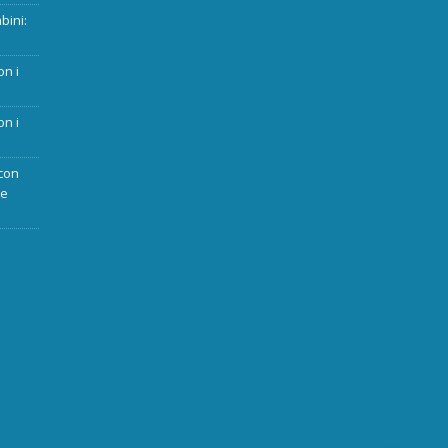
bini:
on i
on i
con
ue