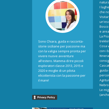
natur
I laghe
che no
Visita
un'esc
Bosco 
e area
La Pis
trekki
Sono Chiara, guida e racconta-
Cosa v
storie siciliane per passione ma
con i 
con la valigia sempre pronta per
Itiner
vivere nuove avventure
consigl
all'estero. Mamma di tre piccoli
Cascat
esploratori classe 2013, 2015 e
guida 
2020 e moglie di un pilota
percors
elicotterista con la passione per
Agritu
il mare!
Nebrod
Le mig
(anche