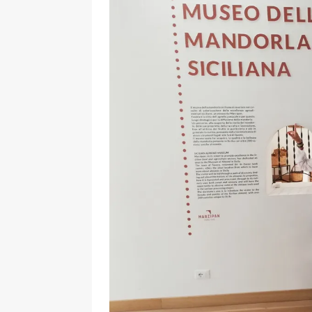
[ 17 Dicembre 2025 ]
Organizza
UTILI
[ 14 Settembre 2025 ]
Rifugi e
PARCHI NATURALI E AREE PICNI
[ 2 Aprile 2025 ]
Escursioni in S
VIAGGI IN SICILIA
[ 17 Settembre 2023 ]
Vendemmi
DIDATTICHE
[ 19 Gennaio 2023 ]
Visitare l
VIAGGI IN SICILIA
[ 20 Marzo 2022 ]
Cosa fare in 
VIAGGI IN SICILIA