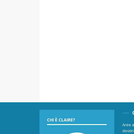
CHI È CLAIRE?
Aree a
destina