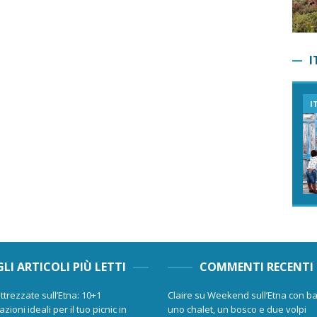
I
I
GLI ARTICOLI PIÙ LETTI
COMMENTI RECENTI
ttrezzate sull’Etna: 10+1
Claire
su
Weekend sull’Etna con ba
zioni ideali per il tuo picnic in
uno chalet, un bosco e due volpi