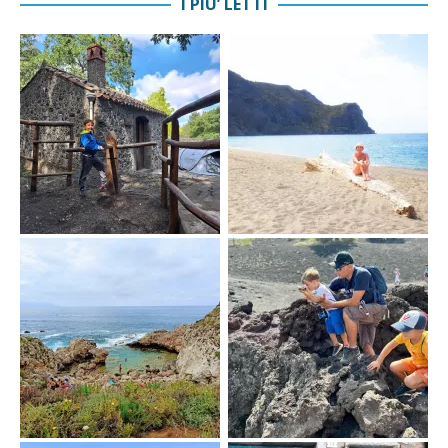
I PIU’ LETTI