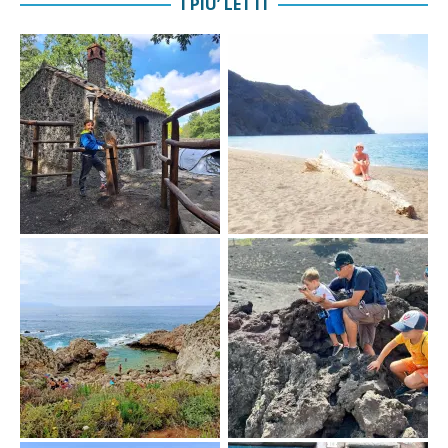
I PIU’ LETTI