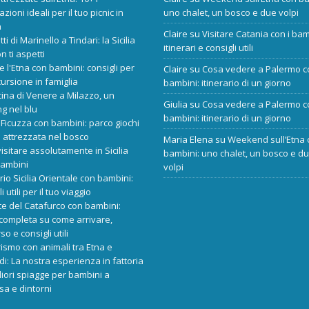
zioni ideali per il tuo picnic in
uno chalet, un bosco e due volpi
a
Claire
su
Visitare Catania con i bam
tti di Marinello a Tindari: la Sicilia
itinerari e consigli utili
n ti aspetti
re l'Etna con bambini: consigli per
Claire
su
Cosa vedere a Palermo c
ursione in famiglia
bambini: itinerario di un giorno
cina di Venere a Milazzo, un
Giulia
su
Cosa vedere a Palermo c
ng nel blu
bambini: itinerario di un giorno
Ficuzza con bambini: parco giochi
 attrezzata nel bosco
Maria Elena
su
Weekend sull’Etna 
isitare assolutamente in Sicilia
bambini: uno chalet, un bosco e d
bambini
volpi
ario Sicilia Orientale con bambini:
i utili per il tuo viaggio
e del Catafurco con bambini:
completa su come arrivare,
o e consigli utili
rismo con animali tra Etna e
i: La nostra esperienza in fattoria
liori spiagge per bambini a
sa e dintorni