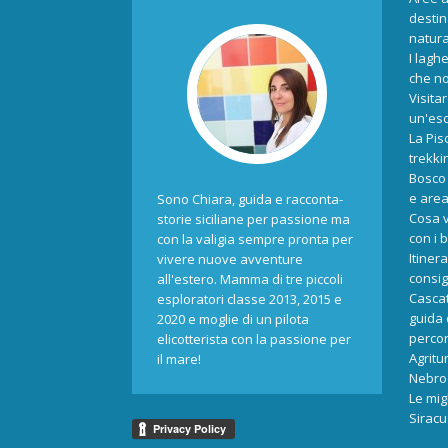
destina
natur
I laghe
che no
Visita
un'esc
La Pis
trekki
Bosco 
e area
Sono Chiara, guida e racconta-
Cosa v
storie siciliane per passione ma
con i 
con la valigia sempre pronta per
Itiner
vivere nuove avventure
consigl
all'estero. Mamma di tre piccoli
Cascat
esploratori classe 2013, 2015 e
guida 
2020 e moglie di un pilota
percors
elicotterista con la passione per
Agritu
il mare!
Nebrod
Le mig
Siracu