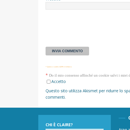
* Questa casella GDPR è richiesta
*
Do il mio consenso affinché un cookie salvi i miei 
Accetto
Questo sito utilizza Akismet per ridurre lo s
commenti
.
CHI È CLAIRE?
Aree a