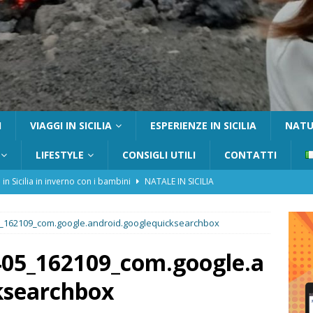
I
VIAGGI IN SICILIA
ESPERIENZE IN SICILIA
NATUR
LIFESTYLE
CONSIGLI UTILI
CONTATTI
 in Sicilia in inverno con i bambini
NATALE IN SICILIA
tania con i bambini: itinerari e consigli utili
GITE FUORI PORTA
_162109_com.google.android.googlequicksearchbox
Catafurco con bambini: guida completa su come arrivare,
 FUORI PORTA
405_162109_com.google.a
a Pantelleria: dammusi vista mare e resort immersi nella natura
ksearchbox