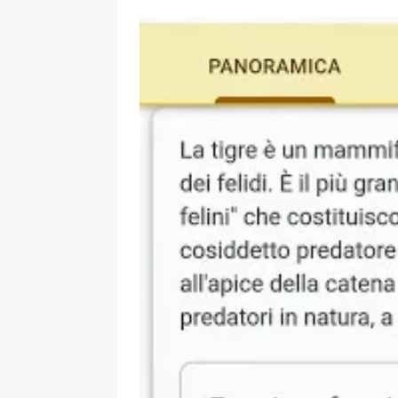
[ 17 Dicembre 2025 ]
Organizza
UTILI
[ 14 Settembre 2025 ]
Rifugi e
PARCHI NATURALI E AREE PICNI
[ 2 Aprile 2025 ]
Escursioni in S
VIAGGI IN SICILIA
[ 17 Settembre 2023 ]
Vendemmi
DIDATTICHE
[ 19 Gennaio 2023 ]
Visitare l
VIAGGI IN SICILIA
[ 20 Marzo 2022 ]
Cosa fare in 
VIAGGI IN SICILIA