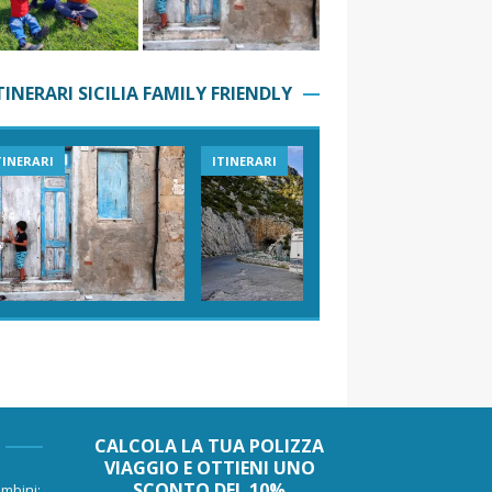
TINERARI SICILIA FAMILY FRIENDLY
TINERARI
ITINERARI
VIAGGI I
CALCOLA LA TUA POLIZZA
VIAGGIO E OTTIENI UNO
SCONTO DEL 10%
mbini: