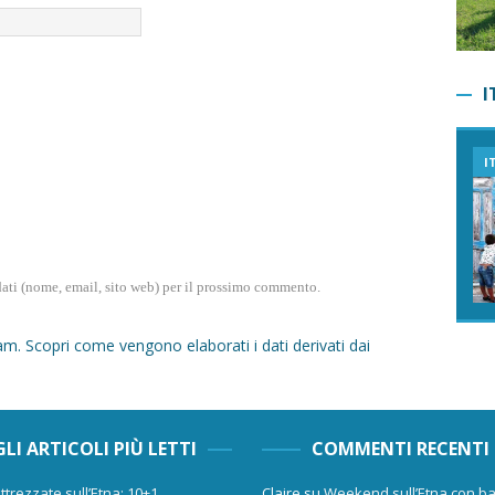
I
I
dati (nome, email, sito web) per il prossimo commento.
pam.
Scopri come vengono elaborati i dati derivati dai
GLI ARTICOLI PIÙ LETTI
COMMENTI RECENTI
ttrezzate sull’Etna: 10+1
Claire
su
Weekend sull’Etna con ba