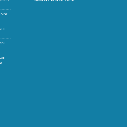
bini:
on i
on i
con
ue