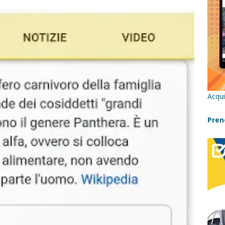
re un viaggio in Sicilia con i bambini (senza stress)
CONSIGLI
 Bivacchi sull’Etna: Guida Completa per Famiglie
SENTIERI,
C
icilia con bambini: itinerari imperdibili (+ consigli utili)- Parte 1
Acqui
a con i bambini in Sicilia, dove andare?
FATTORIE
Pren
a Fiumara d’Arte con i bambini, quando la natura incontra l’arte
Sicilia con i bambini: mare, attività e tour a prova di famiglia