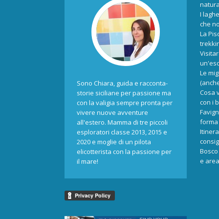
natur
I laghe
che no
La Pis
trekki
Visita
un'esc
Le mig
(anche
Sono Chiara, guida e racconta-
Cosa v
storie siciliane per passione ma
con i 
con la valigia sempre pronta per
Favign
vivere nuove avventure
forma 
all'estero. Mamma di tre piccoli
Itiner
esploratori classe 2013, 2015 e
consigl
2020 e moglie di un pilota
Bosco 
elicotterista con la passione per
e area
il mare!