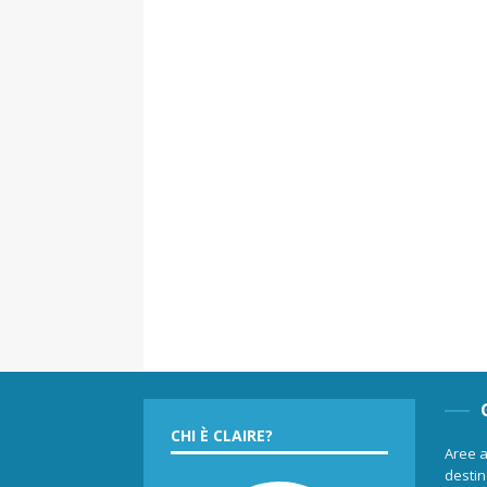
CHI È CLAIRE?
Aree a
destina