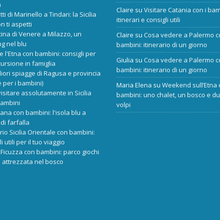
a
Claire
su
Visitare Catania con i bam
tti di Marinello a Tindari: la Sicilia
itinerari e consigli utili
n ti aspetti
cina di Venere a Milazzo, un
Claire
su
Cosa vedere a Palermo c
ng nel blu
bambini: itinerario di un giorno
re l'Etna con bambini: consigli per
Giulia
su
Cosa vedere a Palermo c
ursione in famiglia
bambini: itinerario di un giorno
liori spiagge di Ragusa e provincia
 per i bambini)
Maria Elena
su
Weekend sull’Etna 
isitare assolutamente in Sicilia
bambini: uno chalet, un bosco e d
bambini
volpi
ana con bambini: l'isola blu a
di farfalla
ario Sicilia Orientale con bambini:
i utili per il tuo viaggio
Ficuzza con bambini: parco giochi
 attrezzata nel bosco