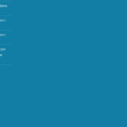
bini:
on i
on i
con
ue