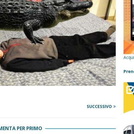
re un viaggio in Sicilia con i bambini (senza stress)
CONSIGLI
 Bivacchi sull’Etna: Guida Completa per Famiglie
SENTIERI,
C
icilia con bambini: itinerari imperdibili (+ consigli utili)- Parte 1
Acqui
a con i bambini in Sicilia, dove andare?
FATTORIE
Pren
a Fiumara d’Arte con i bambini, quando la natura incontra l’arte
SUCCESSIVO
Sicilia con i bambini: mare, attività e tour a prova di famiglia
ENTA PER PRIMO