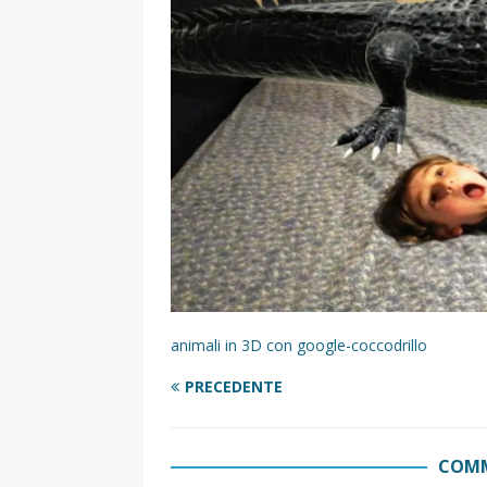
[ 17 Dicembre 2025 ]
Organizza
UTILI
[ 14 Settembre 2025 ]
Rifugi e
PARCHI NATURALI E AREE PICNI
[ 2 Aprile 2025 ]
Escursioni in S
VIAGGI IN SICILIA
[ 17 Settembre 2023 ]
Vendemmi
DIDATTICHE
[ 19 Gennaio 2023 ]
Visitare l
animali in 3D con google-coccodrillo
VIAGGI IN SICILIA
PRECEDENTE
[ 20 Marzo 2022 ]
Cosa fare in 
VIAGGI IN SICILIA
COMM