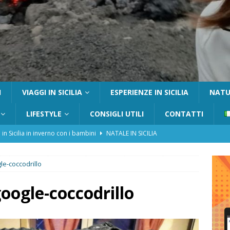
I
VIAGGI IN SICILIA
ESPERIENZE IN SICILIA
NATUR
LIFESTYLE
CONSIGLI UTILI
CONTATTI
 in Sicilia in inverno con i bambini
NATALE IN SICILIA
tania con i bambini: itinerari e consigli utili
GITE FUORI PORTA
le-coccodrillo
Catafurco con bambini: guida completa su come arrivare,
 FUORI PORTA
google-coccodrillo
a Pantelleria: dammusi vista mare e resort immersi nella natura