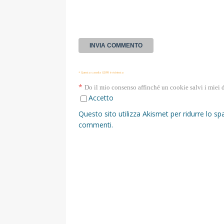
* Questa casella GDPR è richiesta
*
Do il mio consenso affinché un cookie salvi i miei 
Accetto
Questo sito utilizza Akismet per ridurre lo s
commenti
.