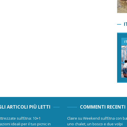
I
I
GLI ARTICOLI PIÙ LETTI
COMMENTI RECENTI
ttrezzate sull’Etna: 10+1
Claire
su
Weekend sull’Etna con ba
zioni ideali per il tuo picnic in
uno chalet, un bosco e due volpi