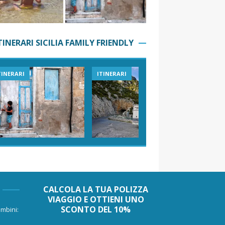
TINERARI SICILIA FAMILY FRIENDLY
TINERARI
ITINERARI
VIAGGI I
CALCOLA LA TUA POLIZZA
VIAGGIO E OTTIENI UNO
SCONTO DEL 10%
mbini: