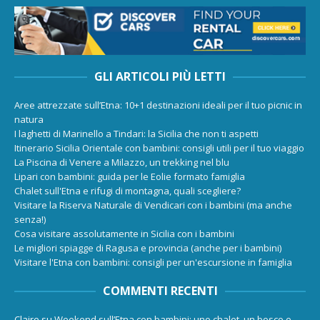
GLI ARTICOLI PIÙ LETTI
Aree attrezzate sull’Etna: 10+1 destinazioni ideali per il tuo picnic in
natura
I laghetti di Marinello a Tindari: la Sicilia che non ti aspetti
Itinerario Sicilia Orientale con bambini: consigli utili per il tuo viaggio
La Piscina di Venere a Milazzo, un trekking nel blu
Lipari con bambini: guida per le Eolie formato famiglia
Chalet sull'Etna e rifugi di montagna, quali scegliere?
Visitare la Riserva Naturale di Vendicari con i bambini (ma anche
senza!)
Cosa visitare assolutamente in Sicilia con i bambini
Le migliori spiagge di Ragusa e provincia (anche per i bambini)
Visitare l'Etna con bambini: consigli per un'escursione in famiglia
COMMENTI RECENTI
Claire
su
Weekend sull’Etna con bambini: uno chalet, un bosco e