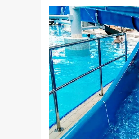
[ 17 Dicembre 2025 ]
Organizza
UTILI
[ 14 Settembre 2025 ]
Rifugi e
PARCHI NATURALI E AREE PICNI
[ 2 Aprile 2025 ]
Escursioni in S
VIAGGI IN SICILIA
[ 17 Settembre 2023 ]
Vendemmi
DIDATTICHE
[ 19 Gennaio 2023 ]
Visitare l
VIAGGI IN SICILIA
[ 20 Marzo 2022 ]
Cosa fare in 
VIAGGI IN SICILIA