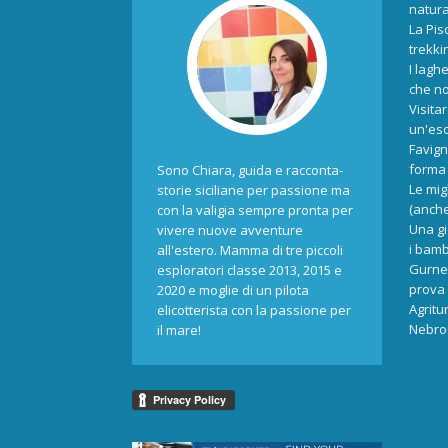
natur
La Pis
trekki
I laghe
che no
Visita
un'esc
Favign
forma 
Sono Chiara, guida e racconta-
Le mig
storie siciliane per passione ma
(anche
con la valigia sempre pronta per
Una gi
vivere nuove avventure
i bamb
all'estero. Mamma di tre piccoli
Gurne 
esploratori classe 2013, 2015 e
prova 
2020 e moglie di un pilota
Agritu
elicotterista con la passione per
Nebrod
il mare!