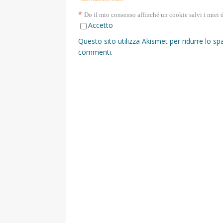
* Questa casella GDPR è richiesta
*
Do il mio consenso affinché un cookie salvi i miei 
Accetto
Questo sito utilizza Akismet per ridurre lo s
commenti
.