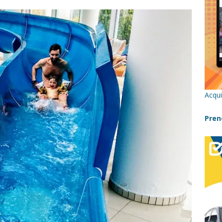
re un viaggio in Sicilia con i bambini (senza stress)
CONSIGLI
 Bivacchi sull’Etna: Guida Completa per Famiglie
SENTIERI,
C
icilia con bambini: itinerari imperdibili (+ consigli utili)- Parte 1
Acqui
a con i bambini in Sicilia, dove andare?
FATTORIE
Pren
a Fiumara d’Arte con i bambini, quando la natura incontra l’arte
Sicilia con i bambini: mare, attività e tour a prova di famiglia