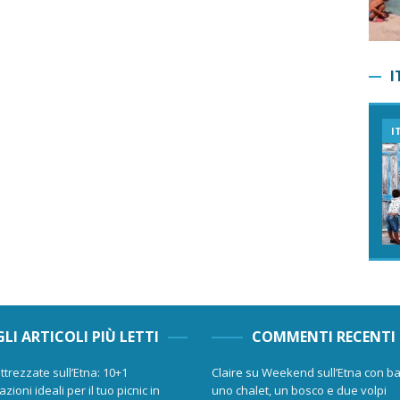
I
I
GLI ARTICOLI PIÙ LETTI
COMMENTI RECENTI
ttrezzate sull’Etna: 10+1
Claire
su
Weekend sull’Etna con ba
zioni ideali per il tuo picnic in
uno chalet, un bosco e due volpi