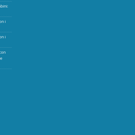
bini:
on i
on i
con
ue