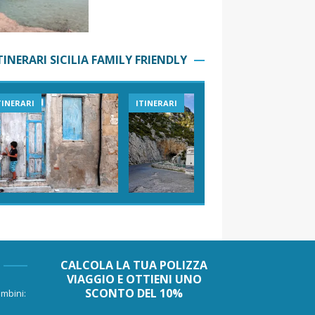
TINERARI SICILIA FAMILY FRIENDLY
TINERARI
ITINERARI
VIAGGI I
CALCOLA LA TUA POLIZZA
VIAGGIO E OTTIENI UNO
SCONTO DEL 10%
mbini: