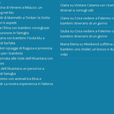
a
Claire
su
Visitare Catania con i bam
cina di Venere a Milazzo, un
itinerari e consigli utili
ng nel blu
tti di Marinello a Tindari: la Sicilia
Claire
su
Cosa vedere a Palermo c
n ti aspetti
bambini: itinerario di un giorno
re l'Etna con bambini: consigli per
Giulia
su
Cosa vedere a Palermo c
ursione in famiglia
bambini: itinerario di un giorno
ana con bambini: l'isola blu a
di farfalla
Maria Elena
su
Weekend sull’Etna 
liori spiagge di Ragusa e provincia
bambini: uno chalet, un bosco e d
 per i bambini)
volpi
ornata alle Gole dell'Alcantara con
ini
dell'Alcantara un percorso a
di famiglia
rismo con animali tra Etna e
i: La nostra esperienza in fattoria