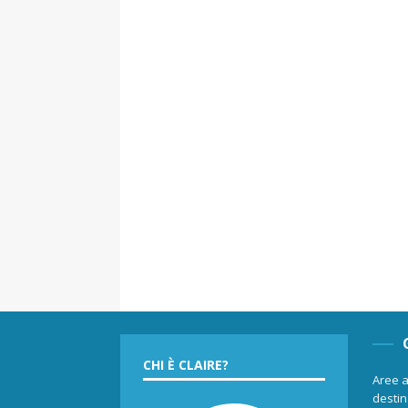
CHI È CLAIRE?
Aree a
destina