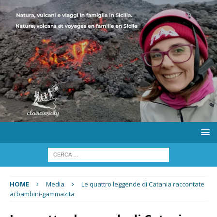
HOME
Media
Le quattro leggende di Catania raccontate
ai bambini-gammazita