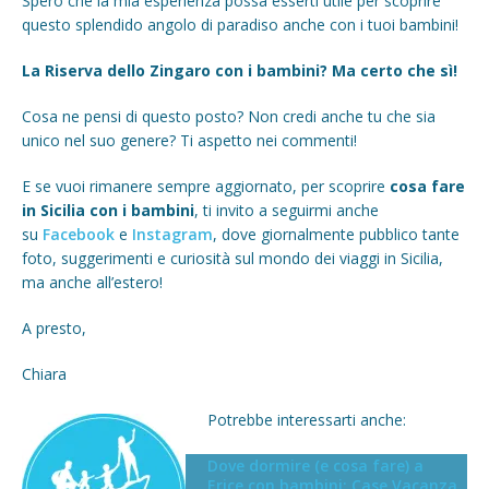
Spero che la mia esperienza possa esserti utile per scoprire
questo splendido angolo di paradiso anche con i tuoi bambini!
La Riserva dello Zingaro con i bambini? Ma certo che sì!
Cosa ne pensi di questo posto? Non credi anche tu che sia
unico nel suo genere? Ti aspetto nei commenti!
E se vuoi rimanere sempre aggiornato, per scoprire
cosa fare
in Sicilia con i bambini
, ti invito a seguirmi anche
su
Facebook
e
Instagram
, dove giornalmente pubblico tante
foto, suggerimenti e curiosità sul mondo dei viaggi in Sicilia,
ma anche all’estero!
A presto,
Chiara
Potrebbe interessarti anche:
Dove dormire (e cosa fare) a
Erice con bambini: Case Vacanza