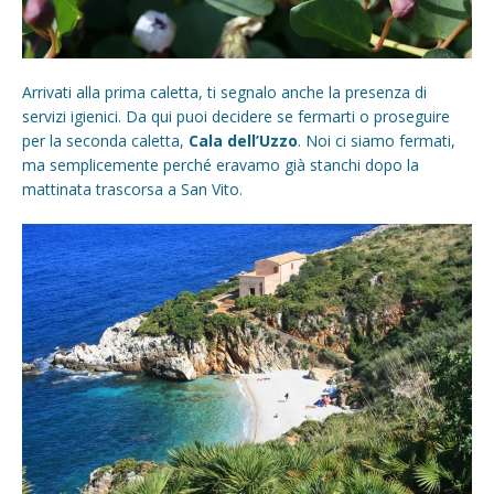
Arrivati alla prima caletta, ti segnalo anche la presenza di
servizi igienici. Da qui puoi decidere se fermarti o proseguire
per la seconda caletta,
Cala dell’Uzzo
. Noi ci siamo fermati,
ma semplicemente perché eravamo già stanchi dopo la
mattinata trascorsa a San Vito.