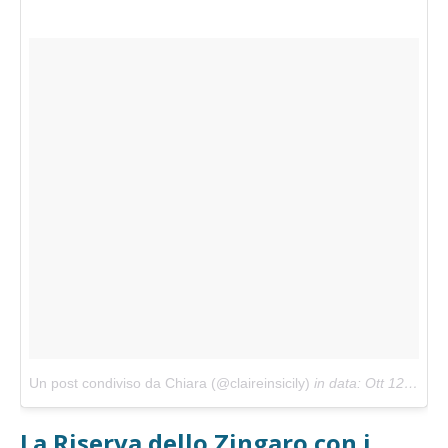
Un post condiviso da Chiara (@claireinsicily)
in data:
Ott 12, 2017 at 11:48 PDT
La Riserva dello Zingaro con i