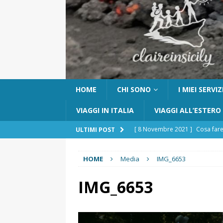
HOME
CHI SONO
I MIEI SERVIZ
VIAGGI IN ITALIA
VIAGGI ALL’ESTERO
[ 8 Novembre 2021 ]
Cosa fare
ULTIMI POST
[ 24 Ottobre 2017 ]
Visitare Ca
HOME
Media
IMG_6653
[ 6 Maggio 2026 ]
Cascate del 
percorso e consigli utili
GITE
IMG_6653
[ 5 Marzo 2026 ]
Dove dormire 
DOVE DORMIRE