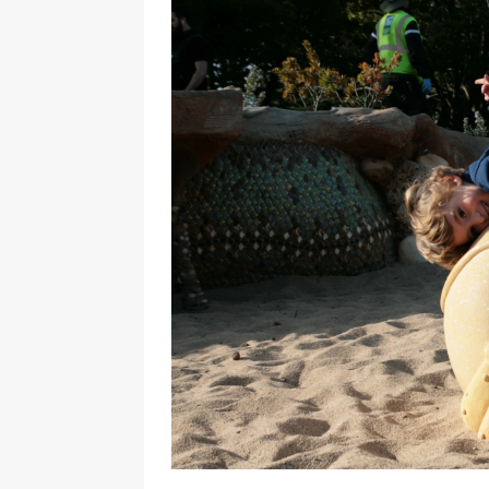
[ 17 Dicembre 2025 ]
Organizza
UTILI
[ 14 Settembre 2025 ]
Rifugi e
PARCHI NATURALI E AREE PICNI
[ 2 Aprile 2025 ]
Escursioni in S
VIAGGI IN SICILIA
[ 17 Settembre 2023 ]
Vendemmi
DIDATTICHE
[ 19 Gennaio 2023 ]
Visitare l
VIAGGI IN SICILIA
[ 20 Marzo 2022 ]
Cosa fare in 
VIAGGI IN SICILIA