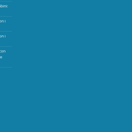
bini:
on i
on i
con
ue