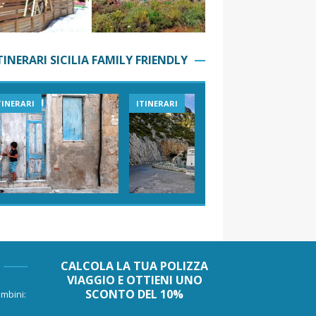
TINERARI SICILIA FAMILY FRIENDLY
TINERARI
ITINERARI
VIAGGI I
CALCOLA LA TUA POLIZZA
VIAGGIO E OTTIENI UNO
SCONTO DEL 10%
mbini: