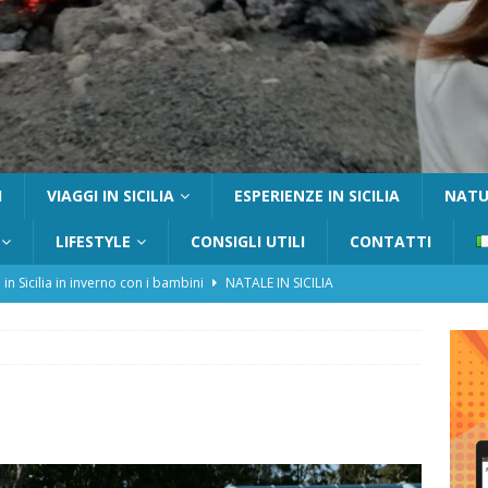
I
VIAGGI IN SICILIA
ESPERIENZE IN SICILIA
NATUR
LIFESTYLE
CONSIGLI UTILI
CONTATTI
 in Sicilia in inverno con i bambini
NATALE IN SICILIA
tania con i bambini: itinerari e consigli utili
GITE FUORI PORTA
Catafurco con bambini: guida completa su come arrivare,
 FUORI PORTA
a Pantelleria: dammusi vista mare e resort immersi nella natura