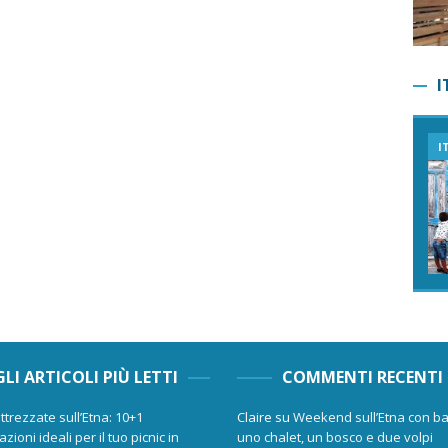
I
I
GLI ARTICOLI PIÙ LETTI
COMMENTI RECENTI
ttrezzate sull’Etna: 10+1
Claire
su
Weekend sull’Etna con ba
zioni ideali per il tuo picnic in
uno chalet, un bosco e due volpi