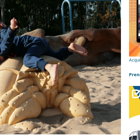
re un viaggio in Sicilia con i bambini (senza stress)
CONSIGLI
 Bivacchi sull’Etna: Guida Completa per Famiglie
SENTIERI,
C
icilia con bambini: itinerari imperdibili (+ consigli utili)- Parte 1
Acqui
a con i bambini in Sicilia, dove andare?
FATTORIE
Pren
a Fiumara d’Arte con i bambini, quando la natura incontra l’arte
Sicilia con i bambini: mare, attività e tour a prova di famiglia