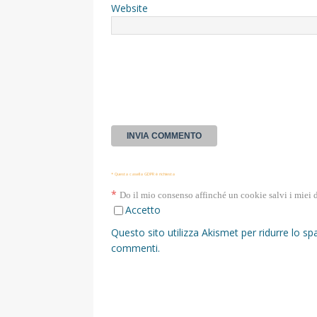
Website
* Questa casella GDPR è richiesta
*
Do il mio consenso affinché un cookie salvi i miei 
Accetto
Questo sito utilizza Akismet per ridurre lo s
commenti
.