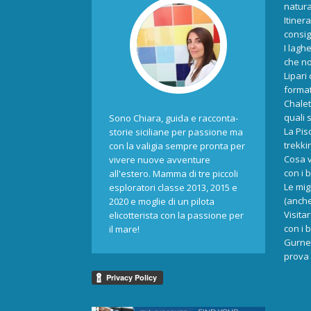
natur
Itiner
consigl
I laghe
che no
Lipari
format
Chalet
quali 
Sono Chiara, guida e racconta-
La Pis
storie siciliane per passione ma
trekki
con la valigia sempre pronta per
Cosa v
vivere nuove avventure
con i 
all'estero. Mamma di tre piccoli
Le mig
esploratori classe 2013, 2015 e
(anche
2020 e moglie di un pilota
Visita
elicotterista con la passione per
con i 
il mare!
Gurne 
prova 