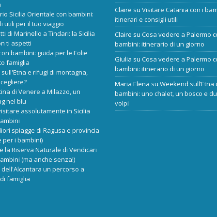
a
Claire
su
Visitare Catania con i bam
ario Sicilia Orientale con bambini:
itinerari e consigli utili
i utili per il tuo viaggio
tti di Marinello a Tindari: la Sicilia
Claire
su
Cosa vedere a Palermo c
n ti aspetti
bambini: itinerario di un giorno
 con bambini: guida per le Eolie
Giulia
su
Cosa vedere a Palermo c
o famiglia
bambini: itinerario di un giorno
 sull'Etna e rifugi di montagna,
scegliere?
Maria Elena
su
Weekend sull’Etna 
cina di Venere a Milazzo, un
bambini: uno chalet, un bosco e d
ng nel blu
volpi
isitare assolutamente in Sicilia
bambini
liori spiagge di Ragusa e provincia
 per i bambini)
re la Riserva Naturale di Vendicari
bambini (ma anche senza!)
dell'Alcantara un percorso a
di famiglia