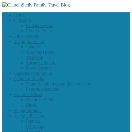
Home
Chi sono
Collaborazioni
Privacy Policy
I miei servizi
Viaggi in Sicilia
Itinerari
Gite fuori porta
Weekend
Vacanze al mare
Dove dormire
Esperienze in Sicilia
Natura in Sicilia
Sentieri, parchi naturali e aree picnic
Fattorie didattiche
Eventi e Musei
Natale in Sicilia
Musei
Viaggi in Italia
Viaggi all’estero
Francia
Germania
Slovenia