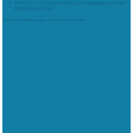
Maria Elena
su
Weekend sull’Etna con bambini: uno chalet,
un bosco e due volpi
Calcola la tua polizza viaggio e ottieni uno sconto del 10%