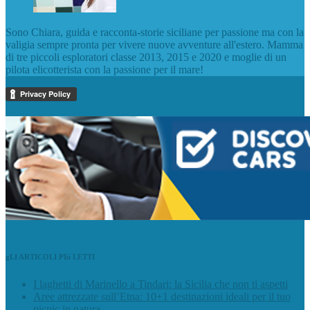
Sono Chiara, guida e racconta-storie siciliane per passione ma con la
valigia sempre pronta per vivere nuove avventure all'estero. Mamma
di tre piccoli esploratori classe 2013, 2015 e 2020 e moglie di un
pilota elicotterista con la passione per il mare!
gLI ARTICOLI PIù LETTI
I laghetti di Marinello a Tindari: la Sicilia che non ti aspetti
Aree attrezzate sull’Etna: 10+1 destinazioni ideali per il tuo
picnic in natura