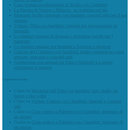
Cosa visitare assolutamente in Sicilia con i bambini
La Piscina di Venere a Milazzo, un trekking nel blu
Itinerario Sicilia Orientale con bambini: consigli utili per il tuo
viaggio
Visitare l'Etna con bambini: consigli per un'escursione in
famiglia
Le migliori spiagge di Ragusa e provincia (anche per i
bambini)
Le migliori spiagge per bambini a Siracusa e dintorni
Cascate del Catafurco con bambini: guida completa su come
arrivare, percorso e consigli utili
Agriturismo con animali tra Etna e Nebrodi: La nostra
esperienza in fattoria
Commenti recenti
Claire
su
Weekend sull’Etna con bambini: uno chalet, un
bosco e due volpi
Claire
su
Visitare Catania con i bambini: itinerari e consigli
utili
Claire
su
Cosa vedere a Palermo con i bambini: itinerario di
un giorno
Giulia
su
Cosa vedere a Palermo con i bambini: itinerario di
un giorno