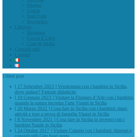
Spagna
Grecia
Stati Uniti
Seychelles
Lifestyle
Blogging
Giochi E Libri
Cose di Sicilia
Consigli utili
Contatti
Ultimi post
[ 17 Settembre 2023 ]
Vendemmia con i bambini in Sicilia,
dove andare?
Fattorie didattiche
[ 19 Gennaio 2023 ]
Visitare la Fiumara d’Arte con i bambini,
quando la natura incontra l’arte
Viaggi in Sicilia
[ 20 Marzo 2022 ]
Cosa fare in Sicilia con i bambini: mare,
attività e tour a prova di famiglia
Viaggi in Sicilia
[ 8 Novembre 2021 ]
Cosa fare in Sicilia in inverno con i
bambini
Natale in Sicilia
[ 24 Ottobre 2017 ]
Visitare Catania con i bambini: itinerari e
consigli utili
Gite fuori porta