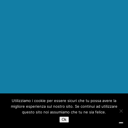
Utilizziamo i cookie per essere sicuri che tu possa avere la
1
migliore esperienza sul nostro sito. Se continui ad utilizzare
questo sito noi assumiamo che tu ne sia felice.
Ok
Copyright © 2026 | MH Magazine WordPress Theme by
MH Themes